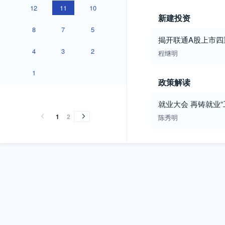
12
11
10
新建投资
8
7
5
揭开联通A股上市四
4
3
2
程继明
1
政策解读
2001
2000
1999
1998
1997
2001
2000
1999
1998
1997
就业大会 再铸就业“
1
2
陈秀明