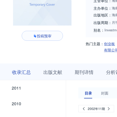
主管单位：
海
主办单位：
海
出版地区：
海
出版周期：
月
别名：
Investm
投稿预审
热门主题：
创业板
有限公
收
栏
期
收录汇总
出版文献
期刊详情
分析
录
目
刊
汇
浏
详
总
览
情
2011
2011
目录
封面
2010
2010
2002年11期
2009