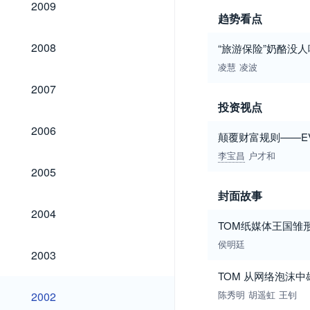
2009
趋势看点
2008
2008
“旅游保险”奶酪没人
凌慧
凌波
2007
2007
投资视点
2006
2006
颠覆财富规则——E
李宝昌
户才和
2005
2005
封面故事
2004
2004
TOM纸媒体王国雏
侯明廷
2003
2003
TOM 从网络泡沫中
2002
陈秀明
胡遥虹
王钊
2002