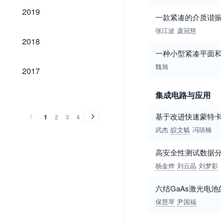
2019
2019
一款紧凑的介质谐
张江波
庞冠慈
2018
2018
一种小型紧凑平面
2017
魏旭
2017
2016
2015
2014
2013
2012
2011
2010
2009
2008
2007
2006
2005
2004
2003
2002
2001
2000
1999
1998
1997
1996
1995
1994
1993
1992
1991
1990
1989
1981
集成电路与应用
2016
2015
2014
2013
2012
2011
2010
2009
2008
2007
2006
2005
2004
2003
2002
2001
2000
1999
1998
1997
1996
1995
1994
1993
1992
1991
1990
1989
1981
基于改进快速蒙特
1
2
3
4
武杰
皎文毓
冯琰楠
高安全性测试数据
杨金烨
刘云晶
刘梦影
六结GaAs激光电
保慧琴
尹国福