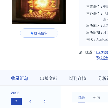
主管单位：
中
主办单位：
华
所
出版地区：
北
出版周期：
月
投稿预审
别名：
Applicat
热门主题：
CAN总
系统设
收
栏
期
收录汇总
出版文献
期刊详情
分析
录
目
刊
汇
浏
详
总
览
情
2026
2026
目录
封面
7
6
5