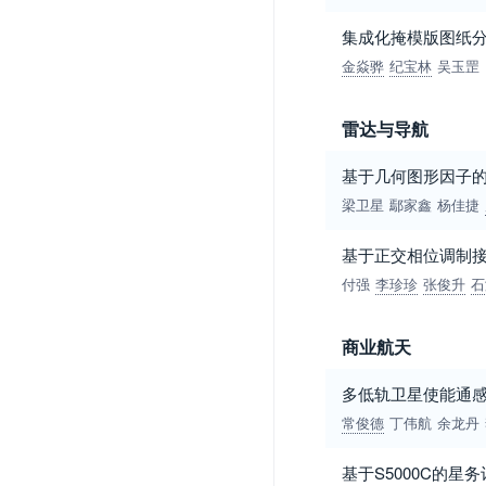
集成化掩模版图纸
金焱骅
纪宝林
吴玉罡
雷达与导航
基于几何图形因子的W
梁卫星
鄢家鑫
杨佳捷
基于正交相位调制
付强
李珍珍
张俊升
石
商业航天
多低轨卫星使能通感
常俊德
丁伟航
余龙丹
基于S5000C的