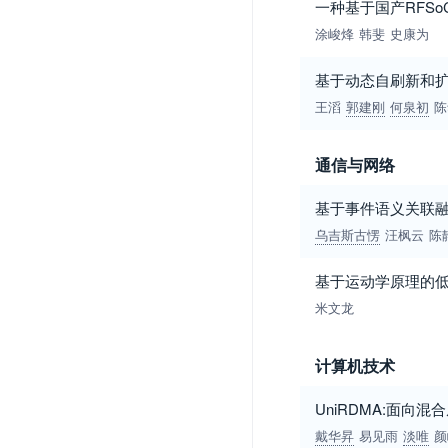
一种基于国产RFS
涂峻烽
韩斐
史康为
基于动态自刷新和
王滔
郭建刚
何泉初
陈
通信与网络
基于事件语义关联融
乌吉斯古愣
汪枫云
陈
基于运动学原理的
米文龙
计算机技术
UniRDMA:面向
戴华昇
易见雨
淡唯
颜