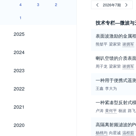
4
3
2
2026年7期
1
技术专栏—微波与
2025
2025
表面波激励的金属
熊桀平
梁家荣
谢拥军
2024
2024
喇叭空馈的介质表
周子龙
梁家荣
谢拥军
2023
2023
一种用于便携式遥
2022
2022
王鑫
李大为
一种紧凑型反射式
2021
2021
卢涛
黄何平
杨波
路飞
2020
高隔离射频滤波的P
2020
杨桃均
向星诚
温桎茹