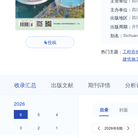
主管单位：
四
主办单位：
四
出版地区：
四
出版周期：
月
别名：
Sichuan 
投稿
热门主题：
工程造
建筑施
收
栏
期
收录汇总
出版文献
期刊详情
分析
录
目
刊
汇
浏
详
总
览
情
2026
2026
目录
封面
6
5
4
3
2
1
2026年6期