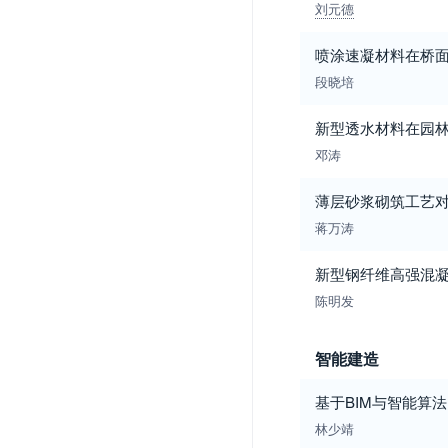
刘元德
喷涂速凝材料在桥
段晓培
新型透水材料在园
邓涛
薄层砂浆砌筑工艺
蒋万涛
新型钢纤维高强混
陈明发
智能建造
基于BIM与智能算
林少靖