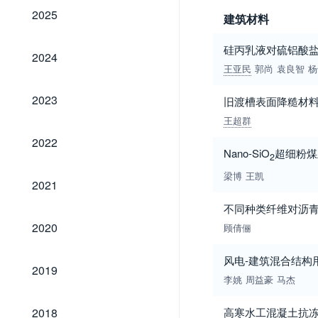
2025
2025
建筑材料
硅丙乳液对硫铝酸
2024
2024
王亚民
郭尚
袁良智
杨
2023
2023
旧渡槽表面降糙材
王超群
2022
2022
Nano-SiO
超细粉煤
2
梁博
王凯
2021
2021
不同种类纤维对沥
2020
2020
顾倩俪
风电-建筑混合结构
2019
2019
李姚
周益豪
马杰
2018
2018
高寒水工混凝土抗