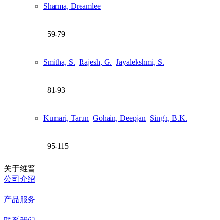
Sharma, Dreamlee
59-79
Smitha, S.
Rajesh, G.
Jayalekshmi, S.
81-93
Kumari, Tarun
Gohain, Deepjan
Singh, B.K.
95-115
关于维普
公司介绍
产品服务