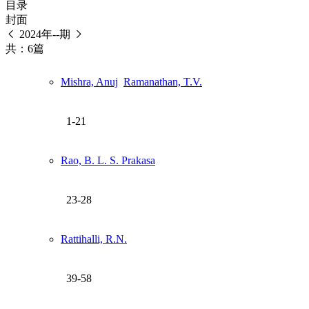
目录
封面
2024年--期
共：6篇
Mishra, Anuj
Ramanathan, T.V.
1-21
Rao, B. L. S. Prakasa
23-28
Rattihalli, R.N.
39-58