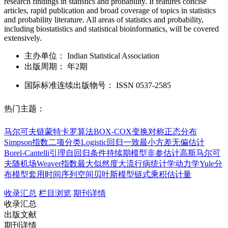
research findings in statistics and probability. It features concise
articles, rapid publication and broad coverage of topics in statistics
and probability literature. All areas of statistics and probability,
including biostatistics and statistical bioinformatics, will be covered
extensively.
主办单位：
Indian Statistical Association
出版周期：
年2期
国际标准连续出版物号
：
ISSN
0537-2585
热门主题：
马尔可夫链蒙特卡罗算法
BOX-COX变换
对称正态分布
Simpson指数
二项分类Logistic回归
一致最小方差无偏估计
Borel-Cantelli引理
自回归条件持续期模型
非参估计
高斯马尔可
夫随机场
Weaver指数
最大似然度
大流行病
统计学
动力学
Yule分
布
模型套用
时间序列
空间贝叶斯模型
链式乘积估计量
收录汇总
栏目浏览
期刊详情
收录汇总
出版文献
期刊详情