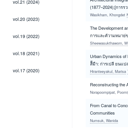
vol.21 (2024)
(2024)
(1877–2024);[การรวมอ
Wasikham, Khongdet
vol.20
vol.20 (2023)
(2023)
The Development and
vol.19
การและคัวามหมาย่ข
vol.19 (2022)
(2022)
Sheewasukthaworn, Wi
vol.18
vol.18 (2021)
Urban Dynamics of N
(2021)
สีีมืา: ก่ารเปลี ยนแป
vol.17
vol.17 (2020)
Hiranteeyakul, Marisa
(2020)
Reconstructing the
Norapoompipat, Poomi
From Canal to Concr
Communities
Numsuk, Wanida