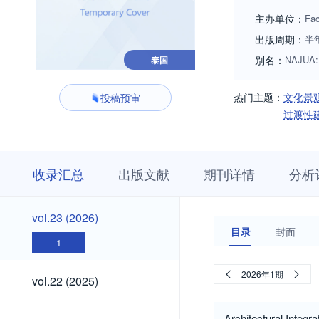
主办单位：
Fac
出版周期：
半
别名：
NAJUA:
泰国
热门主题：
文化景
投稿预审
过渡性
收
栏
期
收录汇总
出版文献
期刊详情
分析
录
目
刊
汇
浏
详
总
览
情
vol.23
vol.23 (2026)
(2026)
目录
封面
1
vol.22
2026年1期
vol.22 (2025)
(2025)
vol.21
Architectural Integr