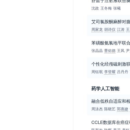
舒血宁注射液联合
沈政
王冬梅
张曦
艾司氯胺酮麻醉对
周家龙
胡诗仪
江涛
王
苯磺酸氨氯地平联合
张晶晶
曹佑德
王凤
尹
个性化经颅磁刺激
周钰珉
李登耀
吕丹丹
药学人工智能
融合低秩自适应和
周泳杰
陈晓艺
郭惠婕
CCLE数据库在癌
陈新欢
耿辉
蒿花
姜红