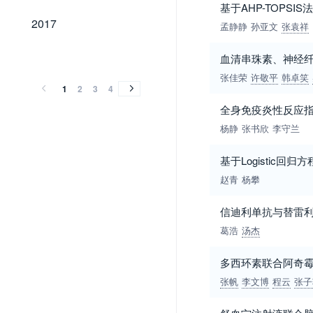
基于AHP-TOPS
2017
2017
孟静静
孙亚文
张袁祥
2016
2015
2014
2013
2012
2011
2010
2009
2008
2007
2006
2005
2004
2003
2002
2001
2000
1999
1998
1997
1996
1995
1994
2016
2015
2014
2013
2012
2011
2010
2009
2008
2007
2006
2005
2004
2003
2002
2001
2000
1999
1998
1997
1996
1995
1994
血清串珠素、神经纤
张佳荣
许敬平
韩卓笑
1
2
3
4
全身免疫炎性反应
杨静
张书欣
李守兰
基于Logistic
赵青
杨攀
信迪利单抗与替雷
葛浩
汤杰
多西环素联合阿奇霉
张帆
李文博
程云
张子