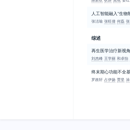
人工智能融入“生物
张洁瑜
张旺倩
何磊
张
综述
再生医学治疗新视角
刘杰峰
王学丽
和卓怡
终末期心功能不全
罗政轩
占伊扬
贾坚
涂