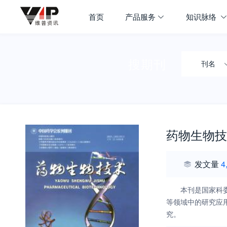
首页
产品服务
知识脉络
搜期刊
刊名
药物生物技
发文量
4
本刊是国家科
等领域中的研究应
究。