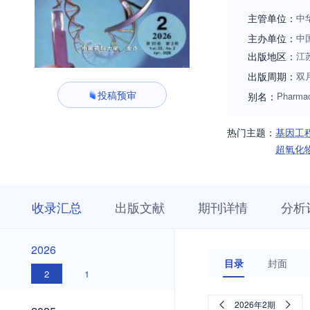
主管单位：
中
主办单位：
中
出版地区：
江
出版周期：
双
投稿预审
别名：
Pharmac
热门主题：
基因工
超氧化
收
栏
期
收录汇总
出版文献
期刊详情
分析
录
目
刊
汇
浏
详
总
览
情
2026
2026
目录
封面
2
1
2025
2026年2期