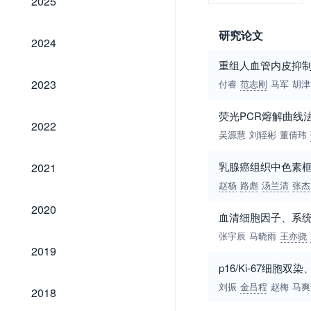
2025
研究论文
2024
2024
重组人血管内皮抑制
2023
2023
付睿
范志刚
马军
胡津
荧光PCR熔解曲线
2022
2022
吴源慧
刘轾彬
董倩玮
2021
乳腺癌组织中色素框
2021
赵杨
路彪
汤兰清
张杰
2020
2020
血清细胞因子、系
张宇辰
马晓雨
王亦骁
2019
2019
p16/Ki-67细胞
2018
刘振
金吕程
赵梅
马爽
2018