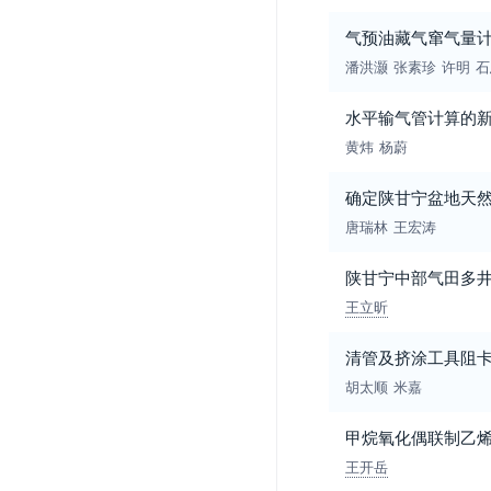
气预油藏气窜气量
潘洪灏
张素珍
许明
石
水平输气管计算的
黄炜
杨蔚
确定陕甘宁盆地天
唐瑞林
王宏涛
陕甘宁中部气田多
王立昕
清管及挤涂工具阻
胡太顺
米嘉
甲烷氧化偶联制乙
王开岳