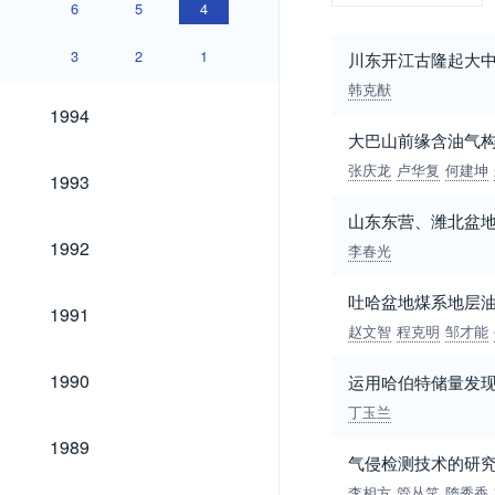
6
5
4
3
2
1
川东开江古隆起大
韩克猷
1994
1994
大巴山前缘含油气
张庆龙
卢华复
何建坤
1993
1993
山东东营、潍北盆
1992
1992
李春光
吐哈盆地煤系地层
1991
1991
赵文智
程克明
邹才能
1990
1990
运用哈伯特储量发现
丁玉兰
1989
1989
气侵检测技术的研
李相方
管丛笑
隋秀香