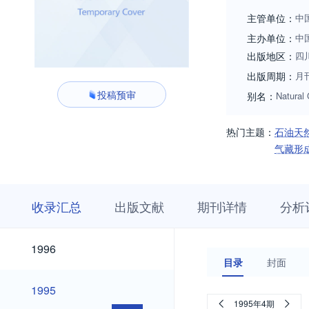
刊。 《天然气工
主管单位：
中
主办单位：
中
出版地区：
四
出版周期：
月
投稿预审
别名：
Natural 
热门主题：
石油天
气藏形
收
栏
期
收录汇总
出版文献
期刊详情
分析
录
目
刊
汇
浏
详
总
览
情
2026
2025
2024
2023
2022
2021
2020
2019
2018
2017
2016
2015
2014
2013
2012
2011
2010
2009
2008
2007
2006
2005
2004
2003
2002
2001
2000
1999
1998
1997
2026
2025
2024
2023
2022
2021
2020
2019
2018
2017
2016
2015
2014
2013
2012
2011
2010
2009
2008
2007
2006
2005
2004
2003
2002
2001
2000
1999
1998
1997
1996
1996
目录
封面
1995
1995
1995年4期