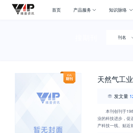
首页
产品服务
知识脉络
搜期刊
刊名
天然气工业
发文量
1
本刊创刊于1
业的科技进步，促
产科技一线、贴近
新理论、新进展、