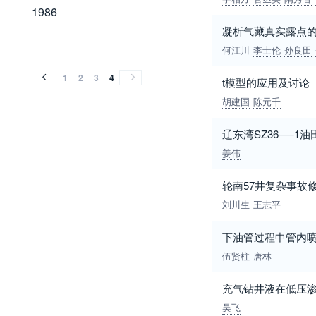
1986
1986
凝析气藏真实露点
何江川
李士伦
孙良田
1
2
3
4
t模型的应用及讨论
胡建国
陈元千
辽东湾SZ36──1
姜伟
轮南57井复杂事故
刘川生
王志平
下油管过程中管内
伍贤柱
唐林
充气钻井液在低压
吴飞