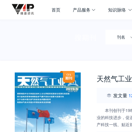
首页
产品服务
知识脉络
搜期刊
刊名
天然气工业
发文量
1
本刊创刊于1
业的科技进步，促
产科技一线、贴近
新理论、新进展、