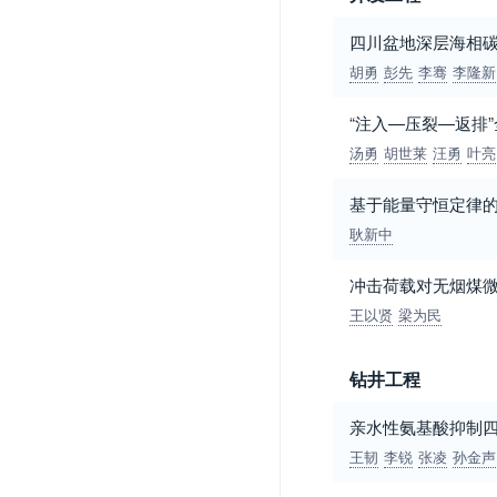
四川盆地深层海相
胡勇
彭先
李骞
李隆新
“注入—压裂—返排
汤勇
胡世莱
汪勇
叶亮
基于能量守恒定律
耿新中
冲击荷载对无烟煤
王以贤
梁为民
钻井工程
亲水性氨基酸抑制
王韧
李锐
张凌
孙金声