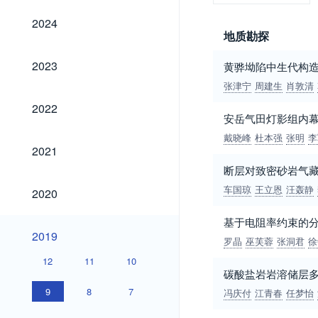
2024
2024
地质勘探
2023
2023
黄骅坳陷中生代构
张津宁
周建生
肖敦清
2022
2022
安岳气田灯影组内
戴晓峰
杜本强
张明
李
2021
2021
断层对致密砂岩气
2020
车国琼
王立恩
汪轰静
2020
基于电阻率约束的
2019
2019
罗晶
巫芙蓉
张洞君
徐
12
11
10
碳酸盐岩岩溶储层
9
8
7
冯庆付
江青春
任梦怡