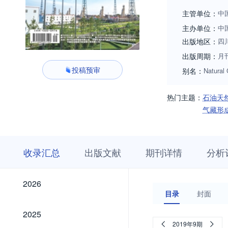
刊。 《天然气工
主管单位：
中
主办单位：
中
出版地区：
四
出版周期：
月
投稿预审
别名：
Natural 
热门主题：
石油天
气藏形
收
栏
期
收录汇总
出版文献
期刊详情
分析
录
目
刊
汇
浏
详
总
览
情
2026
2026
目录
封面
2025
2025
2019年9期