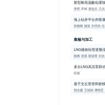
新型耐高温酸化缓蚀剂
李晖
罗斌
唐祖兵
兰沆
海上钻井平台井喷
孙晓峰
姚笛
刘书杰
任
集输与加工
LNG接收站管道预
陈峰
张晨
陈锐莹
刘永
多台LNG高压泵联
彭超
基于文丘里管和射
郑永建
王镇岗
潘艳芝