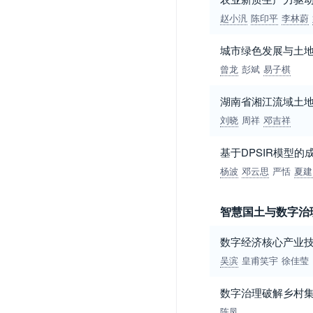
赵小汎
陈印平
李林蔚
城市绿色发展与土
曾龙
彭斌
易子棋
湖南省湘江流域土
刘晓
周祥
邓吉祥
基于DPSIR模型
杨波
邓云思
严恬
夏建
智慧国土与数字治
数字经济核心产业
吴滨
皇甫笑宇
徐佳莹
数字治理破解乡村
陈凤