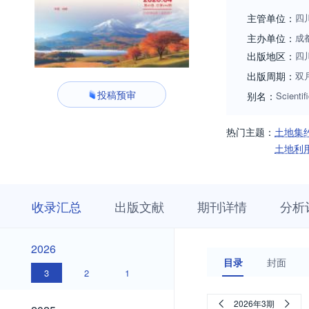
主管单位：
四
主办单位：
成
出版地区：
四
出版周期：
双
投稿预审
别名：
Scienti
热门主题：
土地集
土地利
收
栏
期
收录汇总
出版文献
期刊详情
分析
录
目
刊
汇
浏
详
总
览
情
2026
2026
目录
封面
3
2
1
2025
2026年3期