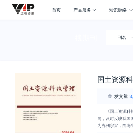
首页
产品服务
知识脉络
搜期刊
刊名
国土资源科
发文量
3
《国土资源科
向，及时反映我国
为办刊宗旨，围绕
果，突出新理念、