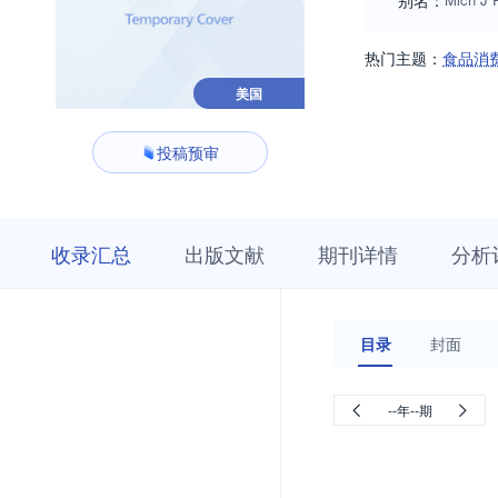
别名：
热门主题：
食品消
美国
投稿预审
收
栏
期
收录汇总
出版文献
期刊详情
分析
录
目
刊
汇
浏
详
总
览
情
目录
封面
--年--期