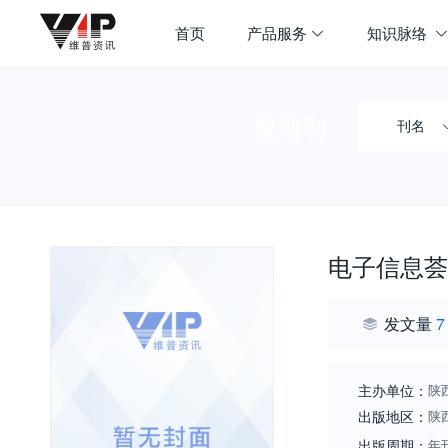
首页
产品服务
知识脉络
搜期刊
刊名
电子信息荟
发文量
7
主办单位：
陕
出版地区：
陕
出版周期：
年