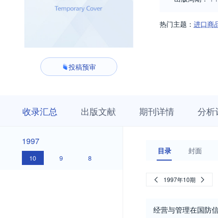
热门主题：
进口商
投稿预审
收
栏
期
收录汇总
出版文献
期刊详情
分析
录
目
刊
汇
浏
详
总
览
情
1997
1997
目录
封面
10
9
8
1997年10期
经营与管理在国防