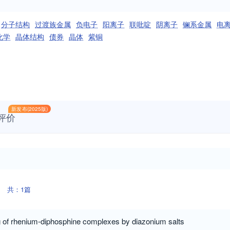
分子结构
过渡族金属
负电子
阳离子
联吡啶
阴离子
镧系金属
电
化学
晶体结构
债券
晶体
紫铜
新发布(2025版)
评价
共：1篇
g of rhenium-diphosphine complexes by diazonium salts