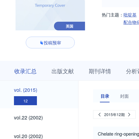
热门主题：
吡啶基
配合物
英国
投稿预审
收
栏
期
收录汇总
出版文献
期刊详情
分析
录
目
刊
汇
浏
详
总
览
情
vol.
vol. (2015)
(2015)
目录
封面
12
vol.22
2015年12期
vol.22 (2002)
(2002)
vol.20
Chelate ring-openin
vol.20 (2002)