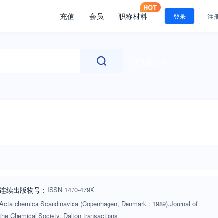
充值
会员
职称材料
登录
注
文献检索
连续出版物号
：
ISSN
1470-479X
Acta chemica Scandinavica (Copenhagen, Denmark : 1989),Journal of
the Chemical Society. Dalton transactions