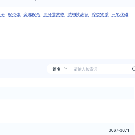
离子
配位体
金属配合
同分异构物
结构性表征
胺类物质
三氢化磷
3067-3071