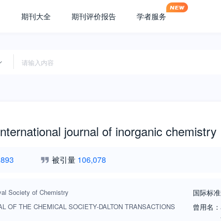
期刊大全
期刊评价报告
学者服务
international journal of inorganic chemistry
,893
被引量
106,078
al Society of Chemistry
国际标准
L OF THE CHEMICAL SOCIETY-DALTON TRANSACTIONS
曾用名：