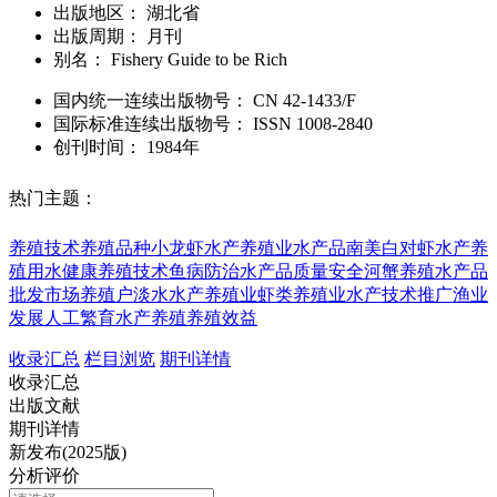
出版地区：
湖北省
出版周期：
月刊
别名：
Fishery Guide to be Rich
国内统一连续出版物号：
CN
42-1433/F
国际标准连续出版物号
：
ISSN
1008-2840
创刊时间：
1984年
热门主题：
养殖技术
养殖品种
小龙虾
水产养殖业
水产品
南美白对虾
水产养
殖用水
健康养殖技术
鱼病防治
水产品质量安全
河蟹养殖
水产品
批发市场
养殖户
淡水水产养殖业
虾类养殖业
水产技术推广
渔业
发展
人工繁育
水产养殖
养殖效益
收录汇总
栏目浏览
期刊详情
收录汇总
出版文献
期刊详情
新发布(2025版)
分析评价