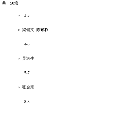
共：50篇
3-3
梁健文
陈耀权
4-5
吴湘生
5-7
张金宗
8-8