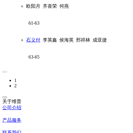
欧阳月
齐喜荣
何燕
61-63
石义付
李英鑫
侯海英
邢祥林
成亚捷
63-65
1
2
关于维普
公司介绍
产品服务
联系我们