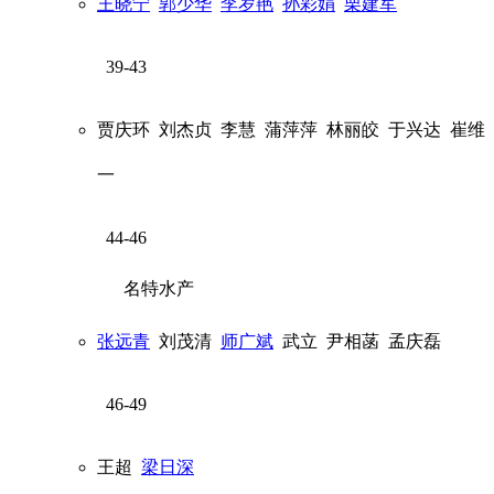
王晓宁
郭少华
李岁艳
孙彩娟
栗建军
39-43
贾庆环
刘杰贞
李慧
蒲萍萍
林丽皎
于兴达
崔维
一
44-46
名特水产
张远青
刘茂清
师广斌
武立
尹相菡
孟庆磊
46-49
王超
梁日深