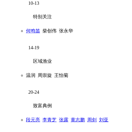
10-13
特别关注
何鸣笛
柴创伟
张永华
14-19
区域渔业
温润
周崇旋
王怡菊
20-24
致富典例
段元亮
李青芝
张露
黄志鹏
周剑
刘亚