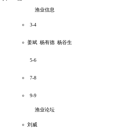
渔业信息
3-4
姜斌
杨有德
杨谷生
5-6
7-8
9-9
渔业论坛
刘威