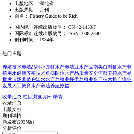
出版地区：
湖北省
出版周期：
月刊
别名：
Fishery Guide to be Rich
国内统一连续出版物号：
CN
42-1433/F
国际标准连续出版物号
：
ISSN
1008-2840
创刊时间：
1984年
热门主题：
养殖技术
养殖品种
小龙虾
水产养殖业
水产品
南美白对虾
水产养
殖用水
健康养殖技术
鱼病防治
水产品质量安全
河蟹养殖
水产品
批发市场
养殖户
淡水水产养殖业
虾类养殖业
水产技术推广
渔业
发展
人工繁育
水产养殖
养殖效益
收录汇总
栏目浏览
期刊详情
收录汇总
出版文献
期刊详情
新发布(2025版)
分析评价