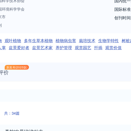
国科学技术协会
国内统一
国环境科学学会
国际标准
京市
创刊时间
刊
物
观叶植物
多年生草本植物
植物病虫害
栽培技术
生物学特性
树桩
人掌
盆景爱好者
盆景艺术家
养护管理
观赏园艺
扦插
观赏价值
新发布(2025版)
评价
共：34篇