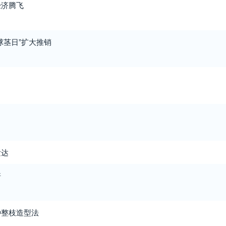
经济腾飞
球茎日”扩大推销
发达
培
种整枝造型法