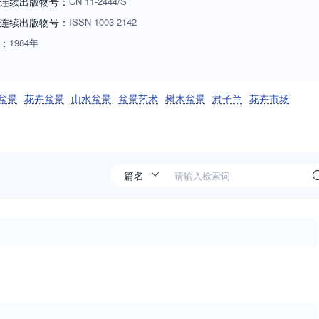
连续出版物号：
CN
11-2444/S
连续出版物号
：
ISSN
1003-2142
：
1984年
盆景
花卉盆景
山水盆景
盆景艺术
树木盆景
君子兰
花卉市场