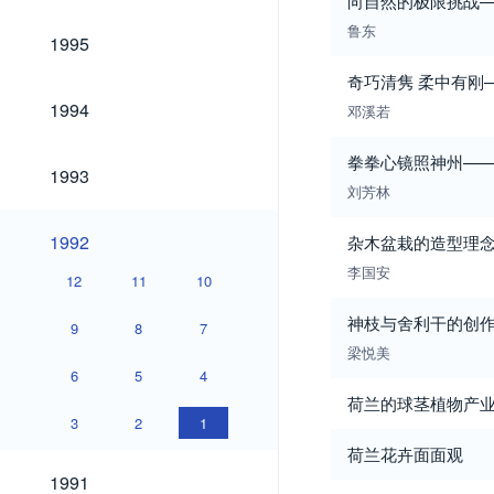
向自然的极限挑战—
鲁东
1995
1995
奇巧清隽 柔中有刚
1994
1994
邓溪若
拳拳心镜照神州—
1993
1993
刘芳林
1992
1992
杂木盆栽的造型理
李国安
12
11
10
神枝与舍利干的创
9
8
7
梁悦美
6
5
4
荷兰的球茎植物产
3
2
1
荷兰花卉面面观
1991
1991