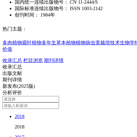
国内统一连续出版物号：
CN
11-2444/S
国际标准连续出版物号
：
ISSN
1003-2142
创刊时间：
1984年
热门主题：
多肉植物
观叶植物
多年生草本植物
植物病虫害
栽培技术
生物学
价值
收录汇总
栏目浏览
期刊详情
收录汇总
出版文献
期刊详情
新发布(2025版)
分析评价
2018
2018