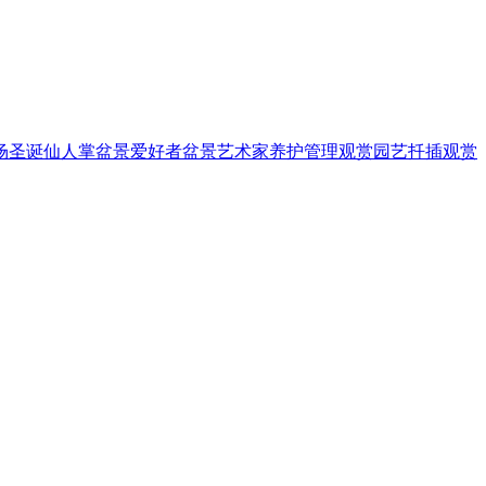
场
圣诞仙人掌
盆景爱好者
盆景艺术家
养护管理
观赏园艺
扦插
观赏