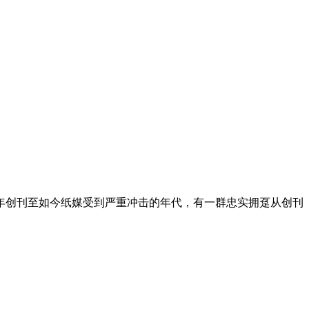
4年创刊至如今纸媒受到严重冲击的年代，有一群忠实拥趸从创刊