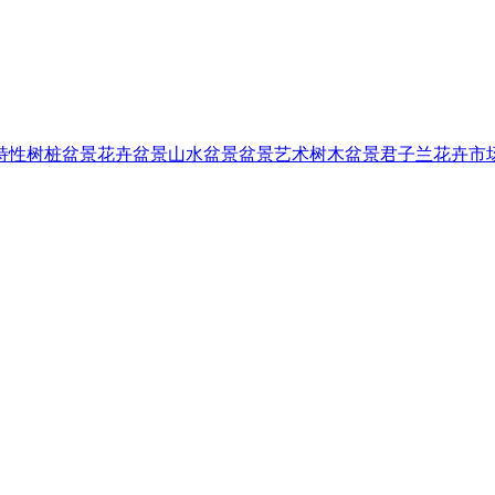
特性
树桩盆景
花卉盆景
山水盆景
盆景艺术
树木盆景
君子兰
花卉市