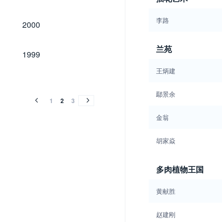
2000
李路
2000
兰苑
1999
1999
王炳建
1998
1997
1996
1995
1994
1993
1992
1991
1990
1989
1998
1997
1996
1995
1994
1993
1992
1991
1990
1989
鄢景余
1
2
3
金翁
胡家焱
多肉植物王国
黄献胜
赵建刚