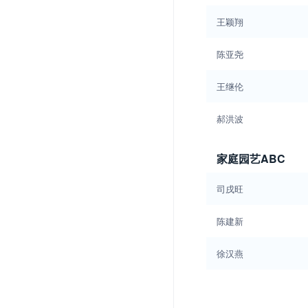
王颖翔
陈亚尧
王继伦
郝洪波
家庭园艺ABC
司戌旺
陈建新
徐汉燕