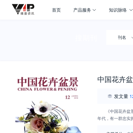
首页
产品服务
知识脉络
搜期刊
刊名
中国花卉盆
发文量
1
《中国花卉盆
年代，有一群忠实