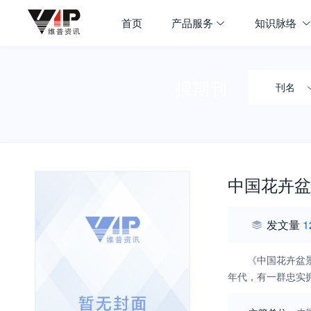
首页
产品服务
知识脉络
搜期刊
刊名
中国花卉盆
发文量
1
《中国花卉盆
年代，有一群忠实