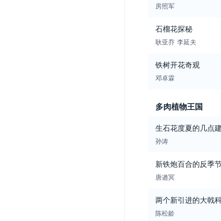
房照军
石榴花探秘
耿亚乔
李延夫
铁树开花奇观
邓卓霖
多肉植物王国
生石花度夏的几点
孙涛
新铁炮百合的反季
唐遒冥
两个新引进的大戟
陈松龄