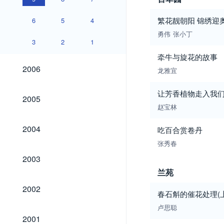
繁花靓朝阳 锦绣迎
6
5
4
勇伟
张小丁
3
2
1
牵牛与旋花的故事
2006
2006
龙雅宜
让芳香植物走入我们
2005
2005
赵宝林
2004
2004
吃百合赏卷丹
张秀春
2003
2003
兰苑
2002
2002
春石斛的催花处理(上
卢思聪
2001
2001