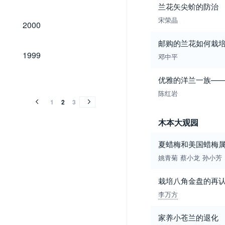
兰花矢尖蚧的防治
2000
宋荣晶
2000
邮购的兰花如何栽
1999
1999
邓中平
1998
1997
1996
1995
1994
1993
1992
1991
1990
1989
1998
1997
1996
1995
1994
1993
1992
1991
1990
1989
优雅的洋兰一族—
陈红岩
1
2
3
木本大观园
夏蜡梅和美国蜡梅
姚青菊
蔡小龙
孙小芳
栽培八角金盘的再
李万方
家养小苍兰的退化