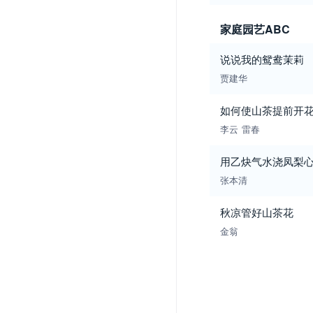
家庭园艺ABC
说说我的鸳鸯茉莉
贾建华
如何使山茶提前开
李云
雷春
用乙炔气水浇凤梨
张本清
秋凉管好山茶花
金翁