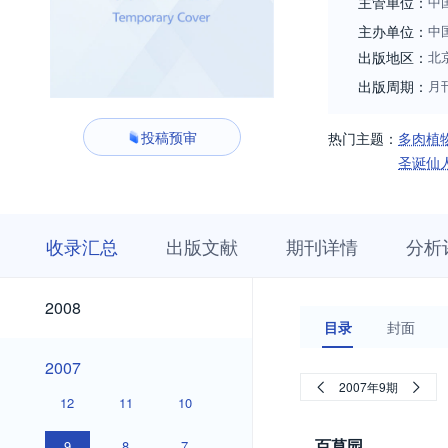
主管单位：
中
主办单位：
中
出版地区：
北
出版周期：
月
投稿预审
热门主题：
多肉植
圣诞仙
收
栏
期
收录汇总
出版文献
期刊详情
分析
录
目
刊
汇
浏
详
总
览
情
2018
2017
2016
2015
2014
2013
2012
2011
2010
2009
2018
2017
2016
2015
2014
2013
2012
2011
2010
2009
2008
2008
目录
封面
2007
2007
2007年9期
12
11
10
百草园
9
8
7