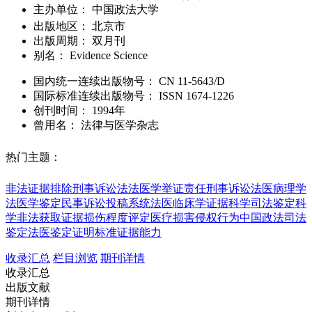
主办单位：
中国政法大学
出版地区：
北京市
出版周期：
双月刊
别名：
Evidence Science
国内统一连续出版物号：
CN
11-5643/D
国际标准连续出版物号
：
ISSN
1674-1226
创刊时间：
1994年
曾用名：
法律与医学杂志
热门主题：
非法证据排除
刑事诉讼法
法医学
举证责任
刑事诉讼
法医病理学
法医学鉴定
民事诉讼
投稿系统
法医临床学
证据科学
司法鉴定科
学
非法获取证据
损伤程度评定
医疗损害侵权行为
中国政法
司法
鉴定
法医鉴定
证明标准
证据能力
收录汇总
栏目浏览
期刊详情
收录汇总
出版文献
期刊详情