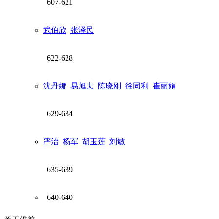
607-621
武伯欣
张泽民
622-628
沈丹娜
易旭夫
陈晓刚
徐同利
崔丽娟
629-634
严治
杨军
胡玉莲
刘敏
635-639
640-640