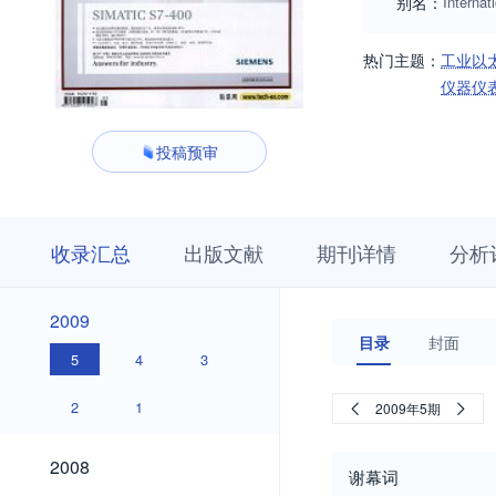
别名：
Internat
热门主题：
工业以
仪器仪
投稿预审
收
栏
期
收录汇总
出版文献
期刊详情
分析
录
目
刊
汇
浏
详
总
览
情
2009
2009
目录
封面
5
4
3
2
1
2009年5期
2008
2008
谢幕词