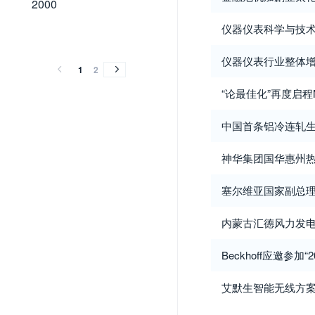
2000
仪器仪表科学与技
1999
1998
1999
1998
仪器仪表行业整体增
1
2
“论最佳化”再度启程
中国首条铝冷连轧生
神华集团国华惠州
塞尔维亚国家副总
内蒙古汇德风力发电
Beckhoff应邀参
艾默生智能无线方案提