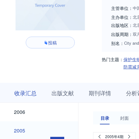
主管单位：
中
主办单位：
北
出版地区：
北
出版周期：
双
投稿
别名：
City and
热门主题：
保护生
防震减
收
栏
期
收录汇总
出版文献
期刊详情
分析
录
目
刊
汇
浏
详
总
览
情
2026
2025
2024
2023
2022
2021
2020
2019
2018
2017
2016
2015
2014
2013
2012
2011
2010
2009
2008
2007
2026
2025
2024
2023
2022
2021
2020
2019
2018
2017
2016
2015
2014
2013
2012
2011
2010
2009
2008
2007
2006
2006
目录
封面
2005
2005
2005年4期