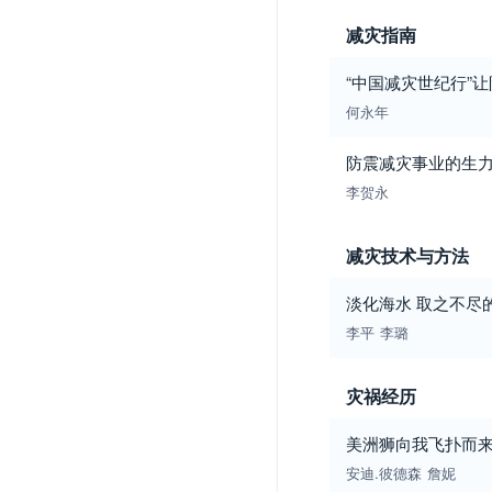
减灾指南
“中国减灾世纪行”
何永年
防震减灾事业的生
李贺永
减灾技术与方法
淡化海水 取之不尽
李平
李璐
灾祸经历
美洲狮向我飞扑而
安迪.彼德森
詹妮