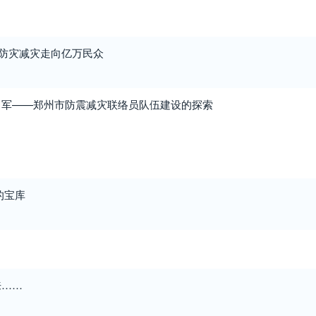
让防灾减灾走向亿万民众
力军——郑州市防震减灾联络员队伍建设的探索
的宝库
来……