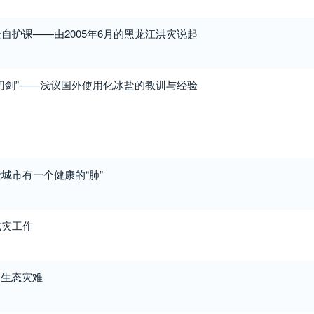
自护课——由2005年6月的黑龙江洪灾说起
刃剑”——浅议国外使用化冰盐的教训与经验
城市有一个健康的“肺”
减灾工作
临生态灾难