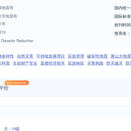
国地震局
国内统一
京市地震局
国际标准
京市
创刊时间
月刊
曾用名：
 Disaster Reduction
物多样性
自然灾害
可持续发展理论
应急管理
破坏性地震
唐山大地震
灾科普
生命财产安全
直接经济损失
应急响应
灾害风险
防灾减灾
防
新发布(2025版)
评价
共：19篇