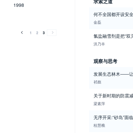
求索之道
1998
1998
何不全国都开设安全
金磊
1
2
3
氯盐融雪剂是把“双
洪乃丰
观察与思考
发展生态林木——让
祁彪
关于新时期的防震
梁素萍
无序开采:“砂岛”面
桂慧樵