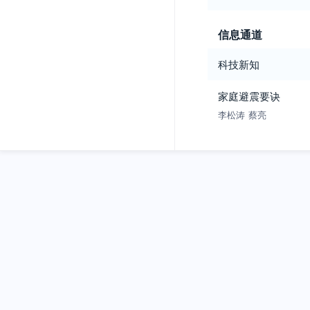
信息通道
科技新知
家庭避震要诀
李松涛
蔡亮