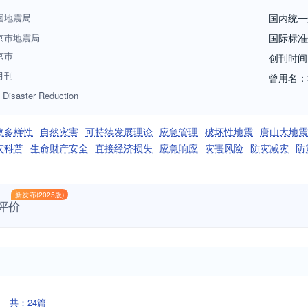
国地震局
国内统一
京市地震局
国际标准
京市
创刊时间
月刊
曾用名：
 Disaster Reduction
物多样性
自然灾害
可持续发展理论
应急管理
破坏性地震
唐山大地震
灾科普
生命财产安全
直接经济损失
应急响应
灾害风险
防灾减灾
防
新发布(2025版)
评价
共：24篇