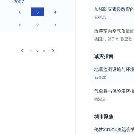
2007
加强防灾素质教育
6
5
4
安树志
3
2
1
改善室内空气质量
2006
2005
2004
2003
2002
2001
2000
1999
1998
2006
2005
2004
2003
2002
2001
2000
1999
1998
杨国忠
贺子奇
张亚歌
1
2
3
减灾指南
地震监测设施与环境
石金虎
气象将与保险亲密
韩淑云
城市聚焦
伦敦2012年奥运