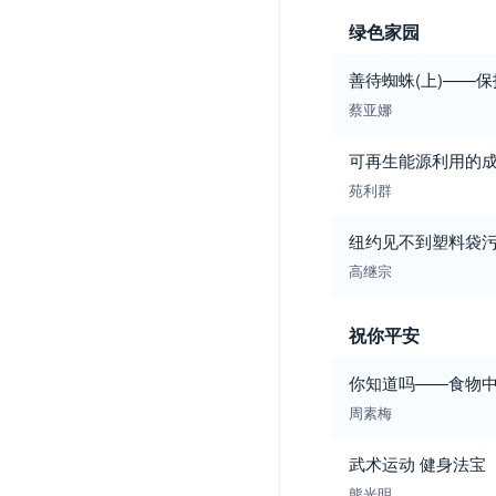
绿色家园
善待蜘蛛(上)——
蔡亚娜
可再生能源利用的
苑利群
纽约见不到塑料袋
高继宗
祝你平安
你知道吗——食物中
周素梅
武术运动 健身法宝
熊光明