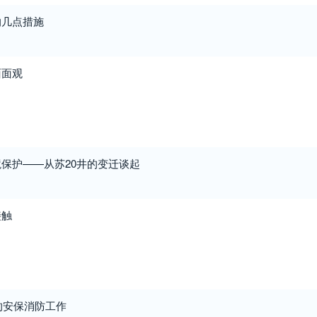
的几点措施
面面观
保护——从苏20井的变迁谈起
接触
会的安保消防工作