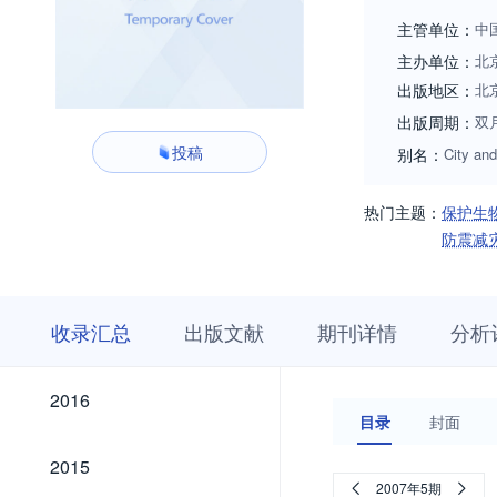
主管单位：
中
主办单位：
北
出版地区：
北
出版周期：
双
投稿
别名：
City and
热门主题：
保护生
防震减
收
栏
期
收录汇总
出版文献
期刊详情
分析
录
目
刊
汇
浏
详
总
览
情
2026
2025
2024
2023
2022
2021
2020
2019
2018
2017
2026
2025
2024
2023
2022
2021
2020
2019
2018
2017
2016
2016
目录
封面
2015
2015
2007年5期