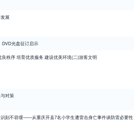
与发展
》DVD光盘征订启示
优良秩序 培育优质服务 建设优美环境(二)游客文明
状与对策
意识刻不容缓——从重庆开县7名小学生遭雷击身亡事件谈防雷必要性