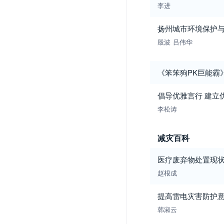
李进
扬州城市环境保护
殷波
吕伟华
《笨笨狗PK巨能霸
倡导优雅言行 建立
李松涛
减灾百科
医疗废弃物处置现
赵根成
提高雷电灾害防护
韩淑云