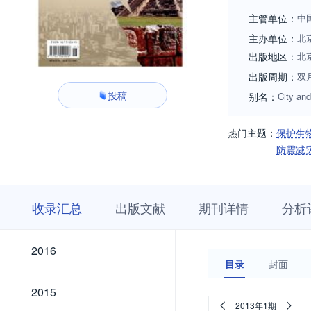
主管单位：
中
主办单位：
北
出版地区：
北
出版周期：
双
投稿
别名：
City and
热门主题：
保护生
防震减
收
栏
期
收录汇总
出版文献
期刊详情
分析
录
目
刊
汇
浏
详
总
览
情
2026
2025
2024
2023
2022
2021
2020
2019
2018
2017
2026
2025
2024
2023
2022
2021
2020
2019
2018
2017
2016
2016
目录
封面
2015
2015
2013年1期