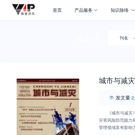
首页
产品服务
知识脉络
搜期刊
刊名
城市与减灾
发文量
2
《城市与减灾
灾害风险防范能力
管理领域富有影响