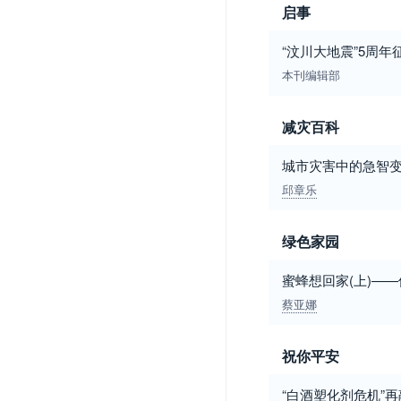
启事
“汶川大地震”5周年
本刊编辑部
减灾百科
城市灾害中的急智
邱章乐
绿色家园
蜜蜂想回家(上)—
蔡亚娜
祝你平安
“白酒塑化剂危机”