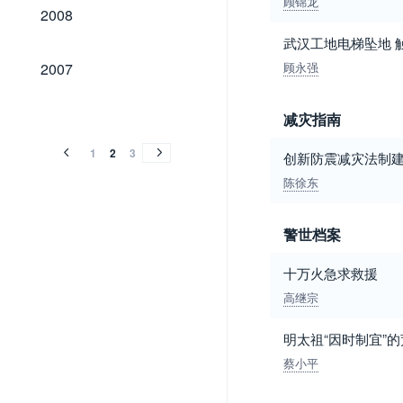
顾锦龙
2008
2008
武汉工地电梯坠地 
2007
2007
顾永强
2006
2005
2004
2003
2002
2001
2000
1999
1998
2006
2005
2004
2003
2002
2001
2000
1999
1998
减灾指南
1
2
3
创新防震减灾法制
陈徐东
警世档案
十万火急求救援
高继宗
明太祖“因时制宜”
蔡小平