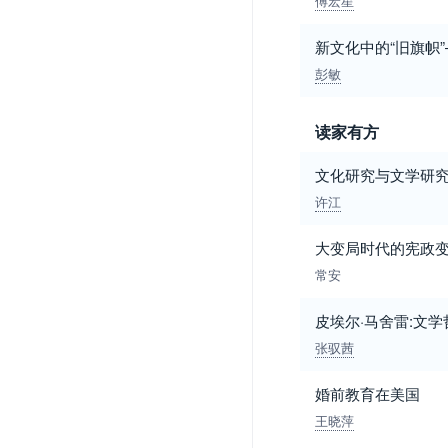
傅宏星
新文化中的“旧旗帜
彭敏
读家有方
文化研究与文学研究
许江
大变局时代的宪政
常安
皮埃尔·马舍雷:文
张驭茜
婚前教育在美国
王晓萍