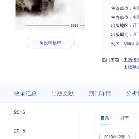
主管单位：
中
主办单位：
中
出版地区：
辽
出版周期：
月
投稿预审
别名：
China B
热门主题：
中国传
出版事
收
栏
期
收录汇总
出版文献
期刊详情
分析
录
目
刊
汇
浏
详
总
览
情
2026
2025
2024
2023
2022
2021
2020
2019
2018
2017
2026
2025
2024
2023
2022
2021
2020
2019
2018
2017
2016
2016
目录
封面
2015
2015
2013年12期