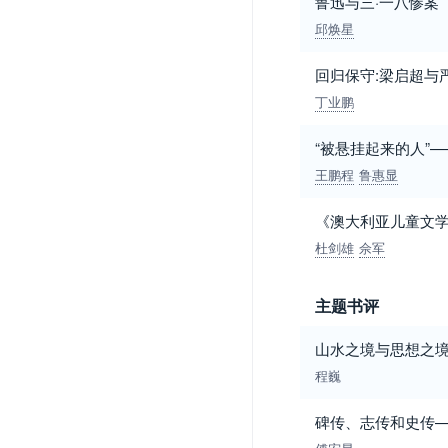
鲁迅与三·一八惨案
邱焕星
回归保守:梁启超与
丁业鹏
“被悬挂起来的人”
王鹏程
鲁惠显
《澳大利亚儿童文
杜剑雄
佘军
主题书评
山水之境与思想之
程巍
碑传、志传和史传