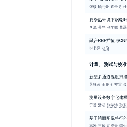
张硕
顾元豪
袁金龙
杜
复杂热环境下涡轮
李源
蔡静
张学聪
董磊
融合RBF插值与CN
李书缘
赵俭
计量、 测试与校准
新型多通道温度扫
丛钰涛
王鹏
孔祥雪
金
测量设备数字化建
于普
潘超
张学涛
孙安
基于镜面图像特征
高雅
王毅
胡艳青
李心