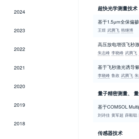
超快光学测量技术
2024
2024
基于1.5μm全保
2023
2023
王煜
武腾飞
韩继博
高压放电增强飞秒
2022
2022
朱志峰
李晓峰
武腾飞
2021
基于飞秒激光诱导
2021
李晓峰
鲁政
武腾飞
朱
2020
2020
量子精密测量、 
2019
2019
基于COMSOL Mu
刘诗佳
黄军超
薛毅聪
2018
2018
传感器技术