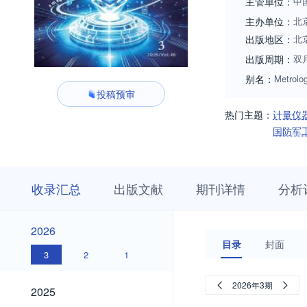
主管单位：
中
主办单位：
北
出版地区：
北
出版周期：
双
别名：
Metrolo
投稿预审
热门主题：
计量仪
国防军
收
栏
期
收录汇总
出版文献
期刊详情
分析
录
目
刊
汇
浏
详
总
览
情
2026
2026
目录
封面
3
2
1
2025
2026年3期
2025