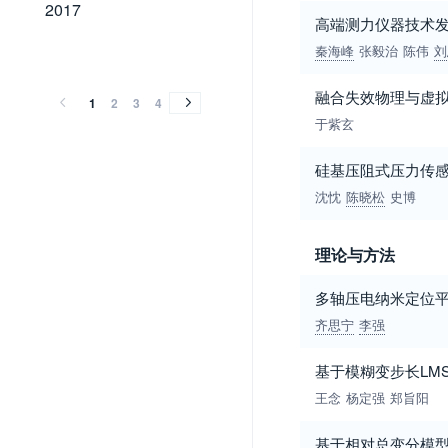
2017
2017
高端测力仪器技术
2016
2015
2014
2013
2012
2011
2010
2009
2008
2007
2006
2005
2004
2003
2002
2001
2000
1999
1998
1997
1996
1995
1994
1993
1992
1991
1990
1989
秦海峰
张毅治
陈伟
刘
2016
2015
2014
2013
2012
2011
2010
2009
2008
2007
2006
2005
2004
2003
2002
2001
2000
1999
1998
1997
1996
1995
1994
1993
1992
1991
1990
1989
融合失效物理与虚拟
1
2
3
4
于紫玄
硅基压阻式压力传
沈忱
陈晓松
史博
理论与方法
多轴压电纳米定位
齐思宁
李强
基于模糊变步长LM
王念
杨定强
郑旨阳
基于相对总变分模