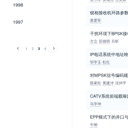
1998
1998
锁相接收机环路参
1997
黄爱军
1997
干扰环境下BPSK
1996
1995
1994
1993
1992
1991
1990
1989
1985
1996
1995
1994
1993
1992
1991
1990
1989
1985
方立
匡镜明
吕昕
1
2
3
4
IP电话系统中地址
邹学玉
杜红
对MPSK信号编码
陈家松
黄建冲
沈仲平
CATV系统前端载
马学坤
EPP模式下的并口
牛纲