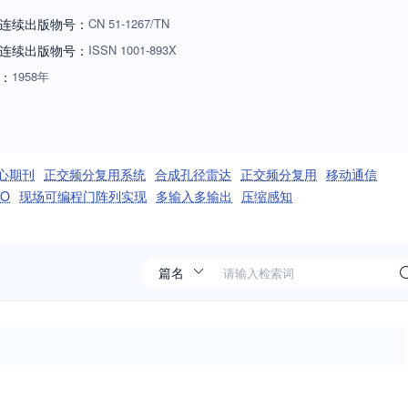
化等系统和设备的仿真、设计、开发、集成、测试、试验、验证以及应用
连续出版物号：
CN
51-1267/TN
安全性、环境适应性、电磁兼容性、软件工程、新材料与新器件应用。面
连续出版物号
：
ISSN
1001-893X
。目前设有应用基础与前沿技术、电子与信息工程、共用技术、综述与评
：
1958年
台，是他们与元器件（仪器和设备）供应商相互沟通的桥梁，是具有导向
期刊奖”，已被英国《科学文摘（SA）》、美国《剑桥科学文摘
《哥白尼索引（IC）》收录。
心期刊
正交频分复用系统
合成孔径雷达
正交频分复用
移动通信
O
现场可编程门阵列实现
多输入多输出
压缩感知