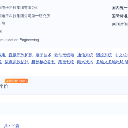
赛博战、互联网、物联网、传感器网络、大数据与云计算、自主化与智能
国电子科技集团有限公司
国内统一
计、工艺技术、标准化、计量检测、可靠性、维修性、保障性、测试性、
国电子科技集团公司第十研究所
国际标准
电子科学技术研究、开发等方面的科研人员、高校师生及电子技术爱好者
川省
创刊时间
究与技术交流于一体，是广大工程技术人员和产品开发人员相互交流的平
刊
业和信息化部“电子科技期刊学术技术水平优秀奖”、工业和信息化部“优秀
munication Engineering
利希期刊指南（UPD）》、《史蒂芬斯数据库（EBSCOhost）》，波兰
线电
直接序列扩频
电子技术
软件无线电
通信系统
测控系统
中文核
信
信道参数估计
科技核心期刊
科技刊物
电讯技术
多输入多输出MIM
新发布(2025版)
评价
共：29篇