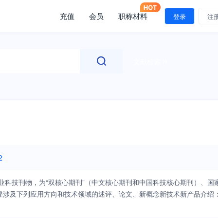
充值
会员
职称材料
登录
注
文献检索
2
业科技刊物，为“双核心期刊”（中文核心期刊和中国科技核心期刊）、国
登涉及下列应用方向和技术领域的述评、论文、新概念新技术新产品介绍
、科研机构和企业技术中心等产出的电子与信息技术方面的新原理与新知
导航与定位、情报与侦察监视、雷达与制导、目标识别、卫星应用、网络