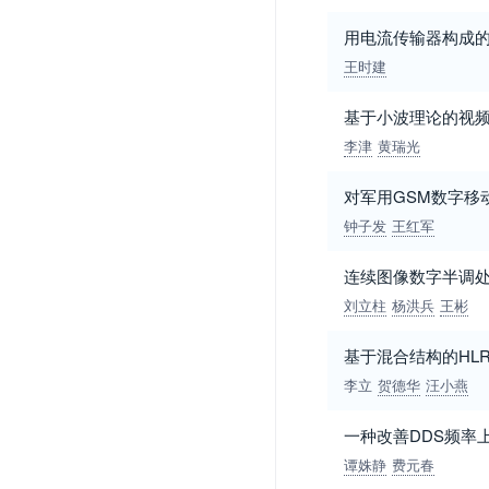
用电流传输器构成
王时建
基于小波理论的视
李津
黄瑞光
对军用GSM数字移
钟子发
王红军
连续图像数字半调
刘立柱
杨洪兵
王彬
基于混合结构的HL
李立
贺德华
汪小燕
一种改善DDS频率
谭姝静
费元春