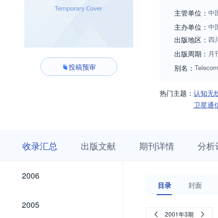
磁空间、电子战与
主管单位：
中
电子产品的工业设
主办单位：
中
的对象主要是从事
出版地区：
四
等栏目，集学术研
出版周期：
月
的权威刊物，获工
投稿预审
别名：
Telecom
（CAS）》、《乌
热门主题：
认知无
卫星通
收
栏
期
收录汇总
出版文献
期刊详情
分析
录
目
刊
汇
浏
详
总
览
情
2026
2025
2024
2023
2022
2021
2020
2019
2018
2017
2016
2015
2014
2013
2012
2011
2010
2009
2008
2007
2026
2025
2024
2023
2022
2021
2020
2019
2018
2017
2016
2015
2014
2013
2012
2011
2010
2009
2008
2007
2006
2006
目录
封面
2005
2005
2001年3期