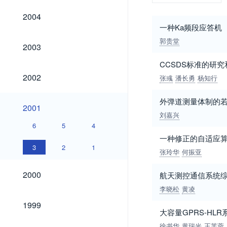
2004
2004
一种Ka频段应答机
郭贵堂
2003
2003
CCSDS标准的研究
2002
2002
张彧
潘长勇
杨知行
外弹道测量体制的若
2001
2001
刘嘉兴
6
5
4
一种修正的自适应
3
2
1
张玲华
何振亚
2000
2000
航天测控通信系统
李晓松
黄凌
1999
1999
大容量GPRS-H
徐书华
黄瑞光
王芙蓉