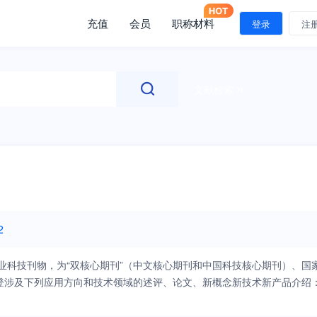
充值
会员
职称材料
登录
注
文献检索
2
业科技刊物，为“双核心期刊”（中文核心期刊和中国科技核心期刊）、国
登涉及下列应用方向和技术领域的述评、论文、新概念新技术新产品介绍
、科研机构和企业技术中心等产出的电子与信息技术方面的新原理与新知
导航与定位、情报与侦察监视、雷达与制导、目标识别、卫星应用、网络