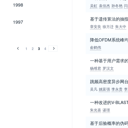
1998
1998
吴虹
袁佳杰
孙冬艳
闫
基于遗传算法的抽
1997
1997
章安良
徐方迁
朱大中
1996
1995
1994
1993
1992
1991
1990
1989
1985
1996
1995
1994
1993
1992
1991
1990
1989
1985
降低OFDM系统峰
俞鹤伟
1
2
3
4
一种基于用户需求的
杨维君
罗汉文
跳频高密度异步网
吴凡
姚富强
李永贵
李
一种改进的V-BLA
朱光喜
谌璟
基于后验概率的伪