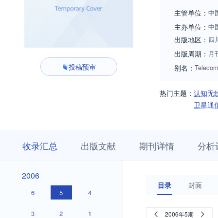
磁空间、电子战与
主管单位：
中
电子产品的工业设
主办单位：
中
的对象主要是从事
出版地区：
四
等栏目，集学术研
出版周期：
月
的权威刊物，获工
投稿预审
别名：
Telecom
（CAS）》、《乌
热门主题：
认知无
卫星通
收
栏
期
收录汇总
出版文献
期刊详情
分析
录
目
刊
汇
浏
详
总
览
情
2026
2025
2024
2023
2022
2021
2020
2019
2018
2017
2016
2015
2014
2013
2012
2011
2010
2009
2008
2007
2026
2025
2024
2023
2022
2021
2020
2019
2018
2017
2016
2015
2014
2013
2012
2011
2010
2009
2008
2007
2006
2006
目录
封面
6
5
4
3
2
1
2006年5期