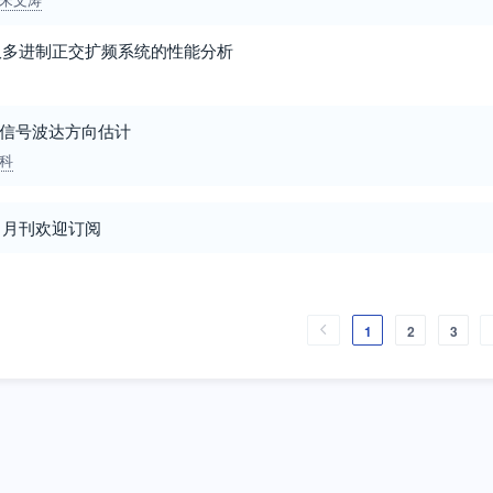
双多进制正交扩频系统的性能分析
稳信号波达方向估计
科
》月刊欢迎订阅
1
2
3