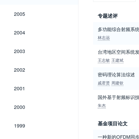
2005
2005
专题述评
多功能综合射频系
2004
2004
林志远
2003
2003
台湾地区空间系统
王志敏
王建斌
2002
2002
密码理论算法综述
戚君贤
周建钦
2001
2001
国外基于射频标识
2000
朱杰
2000
1999
基金项目论文
1999
一种新的OFDM同步