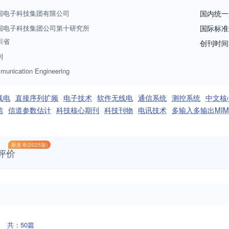
赛博战、互联网、物联网、传感器网络、大数据与云计算、自主化与智能
国电子科技集团有限公司
国内统一
计、工艺技术、标准化、计量检测、可靠性、维修性、保障性、测试性、
国电子科技集团公司第十研究所
国际标准
电子科学技术研究、开发等方面的科研人员、高校师生及电子技术爱好者
川省
创刊时间
究与技术交流于一体，是广大工程技术人员和产品开发人员相互交流的平
刊
业和信息化部“电子科技期刊学术技术水平优秀奖”、工业和信息化部“优秀
munication Engineering
利希期刊指南（UPD）》、《史蒂芬斯数据库（EBSCOhost）》，波兰
线电
直接序列扩频
电子技术
软件无线电
通信系统
测控系统
中文核
信
信道参数估计
科技核心期刊
科技刊物
电讯技术
多输入多输出MIM
新发布(2025版)
评价
共：50篇