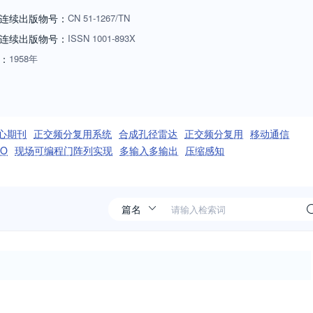
化等系统和设备的仿真、设计、开发、集成、测试、试验、验证以及应用
连续出版物号：
CN
51-1267/TN
安全性、环境适应性、电磁兼容性、软件工程、新材料与新器件应用。面
连续出版物号
：
ISSN
1001-893X
。目前设有应用基础与前沿技术、电子与信息工程、共用技术、综述与评
：
1958年
台，是他们与元器件（仪器和设备）供应商相互沟通的桥梁，是具有导向
期刊奖”，已被英国《科学文摘（SA）》、美国《剑桥科学文摘
《哥白尼索引（IC）》收录。
心期刊
正交频分复用系统
合成孔径雷达
正交频分复用
移动通信
O
现场可编程门阵列实现
多输入多输出
压缩感知