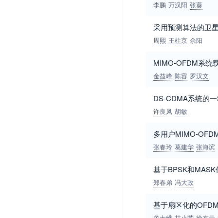
李鹏
万汉阳
张葵
采用预测算法的卫星C
周熙
王柱京
佘阳
MIMO-OFDM系
金益峰
陈容
罗汉文
DS-CDMA系统
许良凤
胡敏
多用户MIMO-OF
张春玲
葛建华
张海滨
基于BPSK和MAS
郑春弟
冯大政
基于扇区化的OFD
牟大维
甘小莺
徐友云