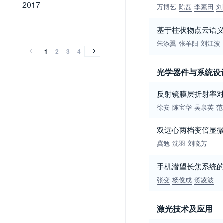
2017
2017
万博艺
陈磊
李素田
刘
2016
2015
2014
2013
2012
2011
2010
2009
2008
2007
2006
2005
2004
2003
2002
2001
2000
1999
1998
1997
1996
1995
1994
1993
1992
1991
1990
1989
1988
2016
2015
2014
2013
2012
2011
2010
2009
2008
2007
2006
2005
2004
2003
2002
2001
2000
1999
1998
1997
1996
1995
1994
1993
1992
1991
1990
1989
1988
基于柱状物点云语
朱添翼
张羊阳
刘江波
1
2
3
4
光学器件与系统设
反射镜膜层折射率对
徐安
陈宝华
吴泉英
范
双远心两档变倍显
冀勉
沈羽
刘晓芳
手机潜望长焦系统
张变
杨俊成
贺凌波
激光技术及应用