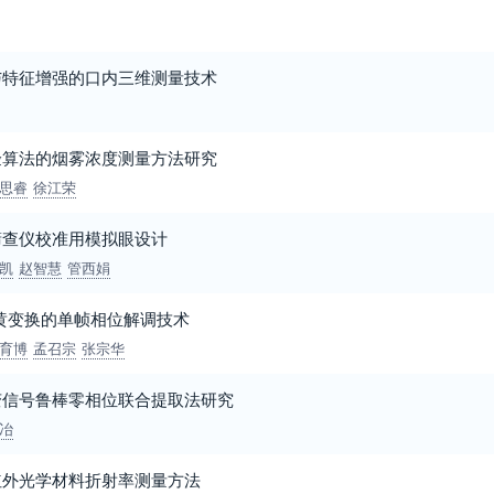
与特征增强的口内三维测量技术
验算法的烟雾浓度测量方法研究
思睿
徐江荣
筛查仪校准用模拟眼设计
凯
赵智慧
管西娟
黄变换的单帧相位解调技术
育博
孟召宗
张宗华
变信号鲁棒零相位联合提取法研究
冶
红外光学材料折射率测量方法