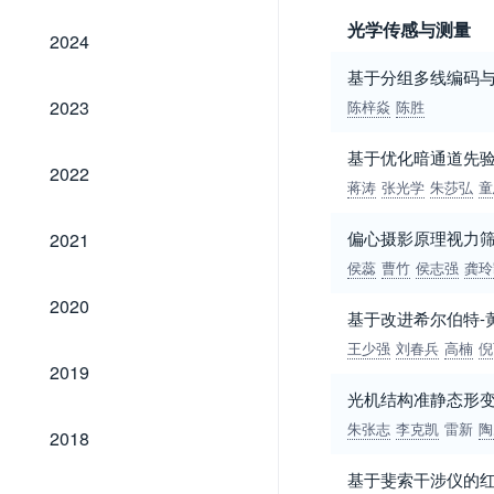
光学传感与测量
2024
2024
基于分组多线编码
2023
2023
陈梓焱
陈胜
基于优化暗通道先
2022
2022
蒋涛
张光学
朱莎弘
童
2021
偏心摄影原理视力
2021
侯蕊
曹竹
侯志强
龚玲
2020
2020
基于改进希尔伯特-
王少强
刘春兵
高楠
倪
2019
2019
光机结构准静态形
2018
朱张志
李克凯
雷新
陶
2018
基于斐索干涉仪的