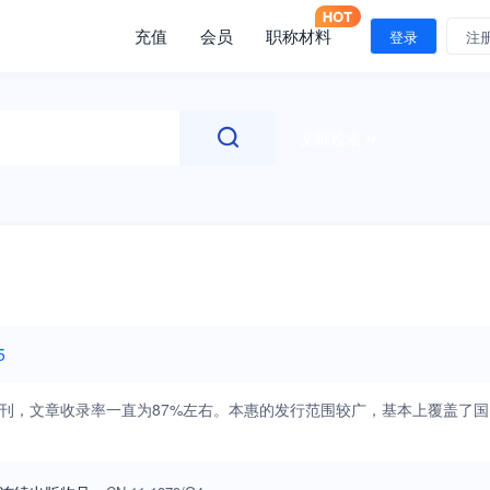
充值
会员
职称材料
登录
注
文献检索
5
录期刊，文章收录率一直为87%左右。本惠的发行范围较广，基本上覆盖了国