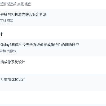
宇晴
杨亦涵
王安
王祥
义特征的相机激光联合标定算法
丁钊
曹军
计
Golay3稀疏孔径光学系统偏振成像特性的影响研究
君柳
刘熙煜
微镜成像系统设计
的可靠性优化设计