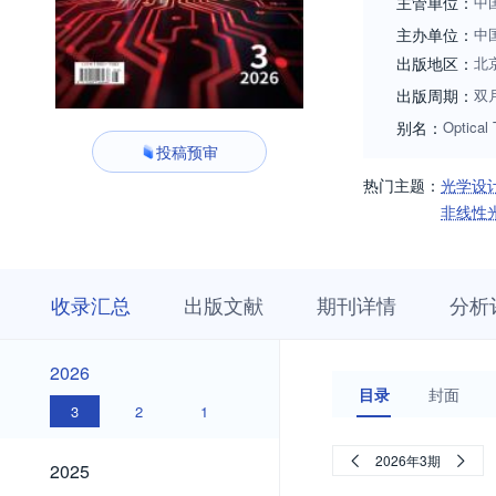
主管单位：
中
主办单位：
中
出版地区：
北
出版周期：
双
别名：
Optical
投稿预审
热门主题：
光学设
非线性
收
栏
期
收录汇总
出版文献
期刊详情
分析
录
目
刊
汇
浏
详
总
览
情
2026
2026
目录
封面
3
2
1
2025
2026年3期
2025