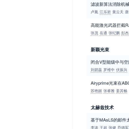
滤波新算法消除机
卢胤
江乐岩
黄云天
唐
高能激光武器拦截R
张茂
岳通
张纪鹏
彭杰
新颖光束
闭合V型能级中与空
刘碧蕊
罗维中
伏振兴
Airyprime光束
苏艳丽
张睿雅
姜其畅
太赫兹技术
基于MAsLS的邮
李涛
王超
张健
乔德军