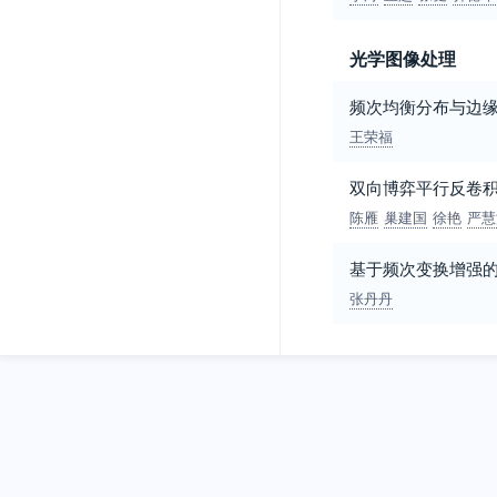
光学图像处理
频次均衡分布与边
王荣福
双向博弈平行反卷
陈雁
巢建国
徐艳
严慧
基于频次变换增强
张丹丹