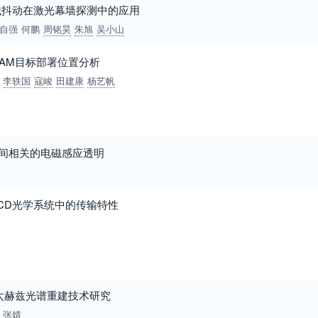
械抖动在激光幕墙探测中的应用
自强
何鹏
周铭昊
朱旭
吴小山
AM目标部署位置分析
李轶国
寇峻
田建康
杨艺帆
间相关的电磁感应透明
在ABCD光学系统中的传输特性
件太赫兹光谱重建技术研究
张婧