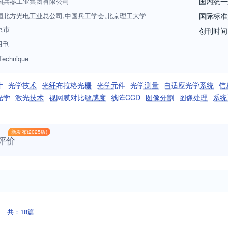
国兵器工业集团有限公司
国内统一
国北方光电工业总公司,中国兵工学会,北京理工大学
国际标准
京市
创刊时间
月刊
 Technique
计
光学技术
光纤布拉格光栅
光学元件
光学测量
自适应光学系统
信
光学
激光技术
视网膜对比敏感度
线阵CCD
图像分割
图像处理
系统
新发布(2025版)
评价
共：18篇