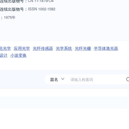
连续出版物号：
CN
11-1879/O4
连续出版物号
：
ISSN
1002-1582
：
1975年
息光学
应用光学
光纤传感器
光学系统
光纤光栅
半导体激光器
设计
小波变换