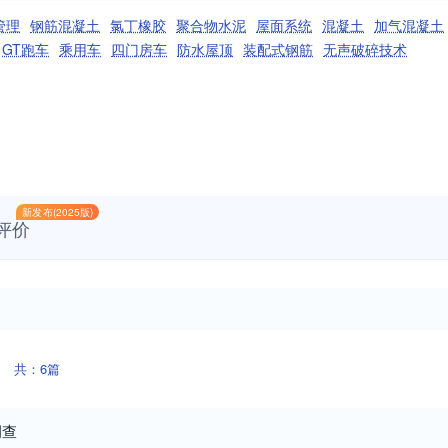
管理
钢筋混凝土
氯丁橡胶
聚合物水泥
屋面系统
混凝土
加气混凝土
GT跑车
乘用车
四门房车
防水屋顶
装配式钢筋
无声破碎技术
新发布(2025版)
评价
共：6篇
调查