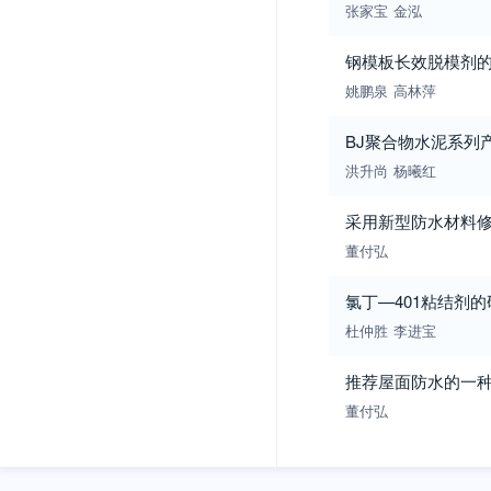
张家宝
金泓
钢模板长效脱模剂
姚鹏泉
高林萍
BJ聚合物水泥系列
洪升尚
杨曦红
采用新型防水材料
董付弘
氯丁—401粘结剂的
杜仲胜
李进宝
推荐屋面防水的一种
董付弘