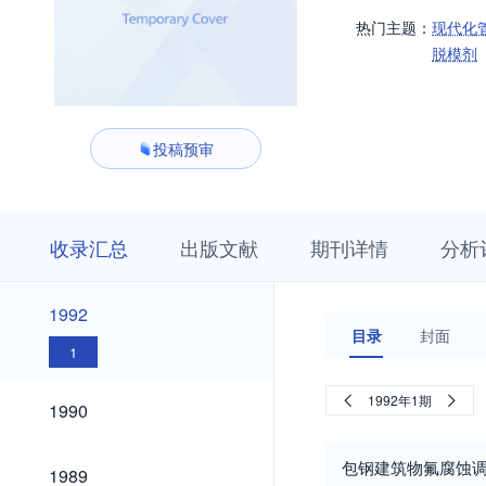
热门主题：
现代化
脱模剂
投稿预审
收
栏
期
收录汇总
出版文献
期刊详情
分析
录
目
刊
汇
浏
详
总
览
情
1992
1992
目录
封面
1
1990
1992年1期
1990
1989
包钢建筑物氟腐蚀
1989