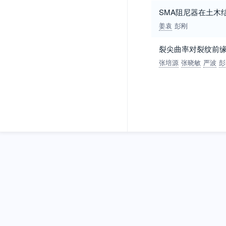
SMA阻尼器在土木
姜袁
彭刚
裂尖曲率对裂纹前
张培源
张晓敏
严波
彭