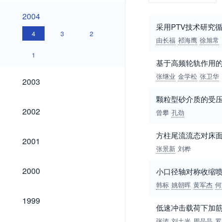
2004
2004
采用PTV技术研究
4
3
2
由长福
祁海鹰
徐旭常
1
基于高频轮轨作用
张继业
金学松
张卫华
2003
2003
颗粒型砂介质的受
2002
2002
曾攀
孔劲
方柱尾流流态对床
2001
2001
张景新
刘桦
2000
2000
小口径轴对称收缩
韩标
姚朝晖
黄军杰
何
1999
1999
低速冲击载荷下加
张涛
刘土光
周晶晶
罗