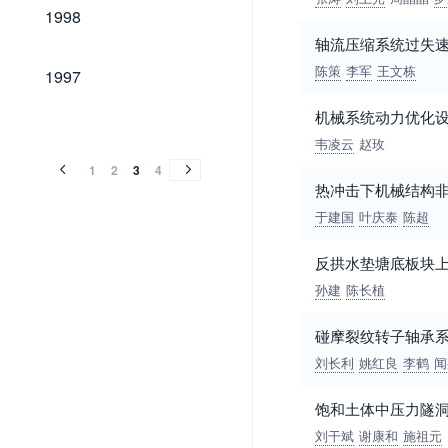
1998
1998
轴流压缩系统过失
1997
陈策
李军
王文栋
1997
机械系统动力优化
1996
1995
1994
1993
1992
1991
1990
1989
1996
1995
1994
1993
1992
1991
1990
1989
韦凌云
赵玫
1
2
3
4
热冲击下机械结构
于建国
叶庆泰
陈超
反拱水垫塘底板块
孙建
陈长植
碰摩裂纹转子轴承
刘长利
姚红良
李鹤
闻
饱和土体中压力隧洞
刘干斌
谢康和
施祖元