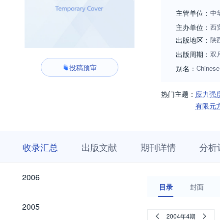
更好的服务科技创
主管单位：
中
主办单位：
西
出版地区：
陕
出版周期：
双
投稿预审
别名：
Chinese
热门主题：
应力强
有限元
收
栏
期
收录汇总
出版文献
期刊详情
分析
录
目
刊
汇
浏
详
总
览
情
2026
2025
2024
2023
2022
2021
2020
2019
2018
2017
2016
2015
2014
2013
2012
2011
2010
2009
2008
2007
2026
2025
2024
2023
2022
2021
2020
2019
2018
2017
2016
2015
2014
2013
2012
2011
2010
2009
2008
2007
2006
2006
目录
封面
2005
2005
2004年4期