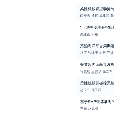
柔性机械臂振动抑
闫安志
徐晖
成建联
孙
“m”法在基坑开挖
秦建设
宋丽
系泊海洋平台周期
杜度
张纬康
毕毅
王波
管道超声纵向导波
程载斌
王志华
张立军
柔性机械臂碰撞系
赵玉立
邓子辰
基于SMP破坏准则
李亮
赵成刚