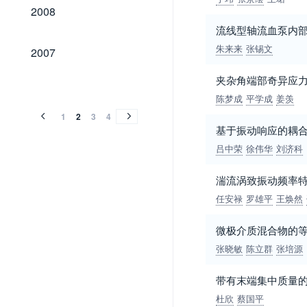
2008
2008
流线型轴流血泵内
2007
朱来来
张锡文
2007
夹杂角端部奇异应
2006
2005
2004
2003
2002
2001
2000
1999
1998
1997
1996
1995
1994
1993
1992
1991
1990
1989
2006
2005
2004
2003
2002
2001
2000
1999
1998
1997
1996
1995
1994
1993
1992
1991
1990
1989
陈梦成
平学成
姜羡
1
2
3
4
基于振动响应的耦
吕中荣
徐伟华
刘济科
湍流涡致振动频率
任安禄
罗雄平
王焕然
微极介质混合物的
张晓敏
陈立群
张培源
带有末端集中质量
杜欣
蔡国平