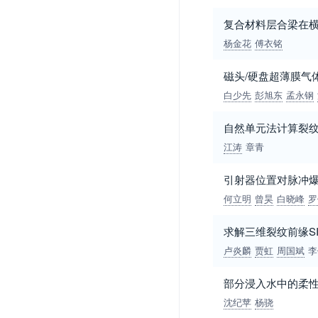
复合材料层合梁在
杨金花
傅衣铭
磁头/硬盘超薄膜气
白少先
彭旭东
孟永钢
自然单元法计算裂
江涛
章青
引射器位置对脉冲
何立明
曾昊
白晓峰
罗
求解三维裂纹前缘S
卢炎麟
贾虹
周国斌
李
部分浸入水中的柔
沈纪苹
杨骁