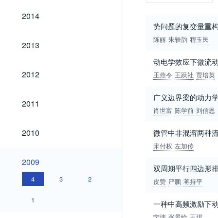
2014
2014
势问题的复变量重
陈丽
朱轶韵
程玉民
2013
2013
动电学效应下微流
2012
2012
王燕令
王跃社
贾培英
广义边界梁的动力
2011
2011
肖世富
陈学前
刘信恩
2010
2010
微管中非混溶两种
宋付权
左加传
2009
2009
双周期平行四边形
4
3
2
皮赞
严鹏
蒋持平
1
一种中高频激励下
宁玮
张景绘
王珺