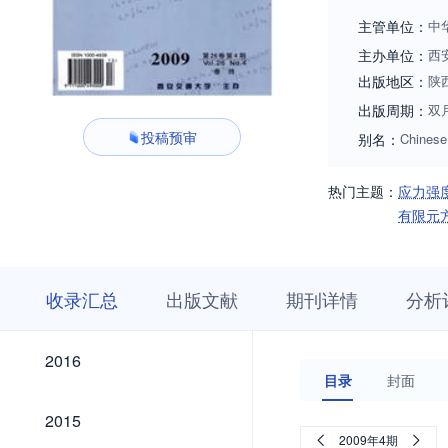
更好的服务科技创
主管单位：
中
主办单位：
西
出版地区：
陕
出版周期：
双
投稿预审
别名：
Chinese
热门主题：
应力强
有限元
收
栏
期
收录汇总
出版文献
期刊详情
分析
录
目
刊
汇
浏
详
总
览
情
2026
2025
2024
2023
2022
2021
2020
2019
2018
2017
2026
2025
2024
2023
2022
2021
2020
2019
2018
2017
2016
2016
目录
封面
2015
2015
2009年4期