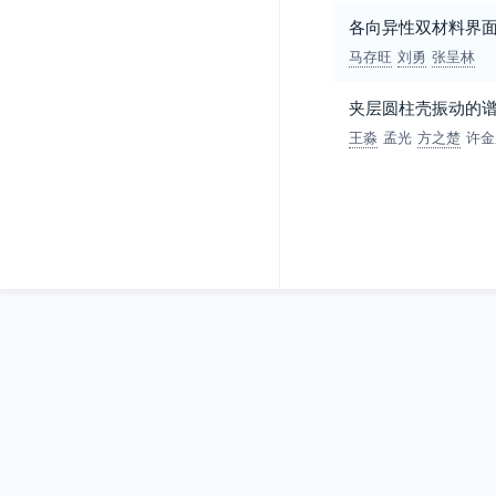
各向异性双材料界
马存旺
刘勇
张呈林
夹层圆柱壳振动的
王淼
孟光
方之楚
许金