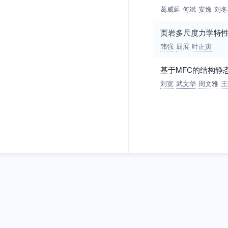
葛威延
何斌
安逸
刘冬
页岩多尺度力学特
韩强
屈展
叶正寅
基于MFC的结构静
刘宽
武文华
周文雅
王