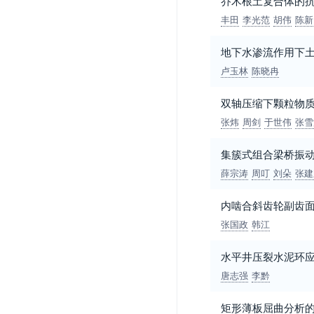
乔木根土复合体的
丰田
李光范
胡伟
陈新
地下水渗流作用下土坡
卢玉林
陈晓冉
双轴压缩下颗粒物
张炜
周剑
于世伟
张雪
集簇式组合梁桥振
薛宗涛
周叮
刘朵
张建
内啮合斜齿轮副齿
张国政
韩江
水平井压裂水泥环
唐志强
李黔
矩形薄板屈曲分析