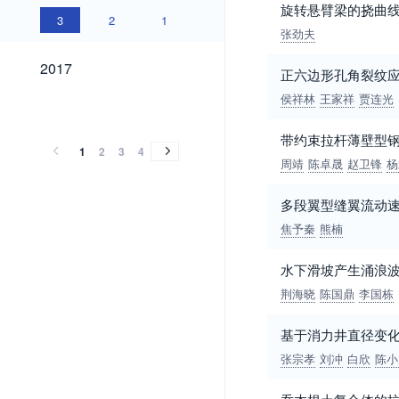
旋转悬臂梁的挠曲
3
2
1
张劲夫
2017
2017
正六边形孔角裂纹
侯祥林
王家祥
贾连光
2016
2015
2014
2013
2012
2011
2010
2009
2008
2007
2006
2005
2004
2003
2002
2001
2000
1999
1998
1997
1996
1995
1994
1993
1992
1991
1990
1989
2016
2015
2014
2013
2012
2011
2010
2009
2008
2007
2006
2005
2004
2003
2002
2001
2000
1999
1998
1997
1996
1995
1994
1993
1992
1991
1990
1989
带约束拉杆薄壁型钢
1
2
3
4
周靖
陈卓晟
赵卫锋
杨
多段翼型缝翼流动
焦予秦
熊楠
水下滑坡产生涌浪
荆海晓
陈国鼎
李国栋
基于消力井直径变
张宗孝
刘冲
白欣
陈小