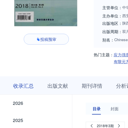
更好的服务科技创
主管单位：
中
主办单位：
西
出版地区：
陕
出版周期：
双
投稿预审
别名：
Chinese
热门主题：
应力强
有限元
收
栏
期
收录汇总
出版文献
期刊详情
分析
录
目
刊
汇
浏
详
总
览
情
2026
2026
目录
封面
2025
2025
2018年3期