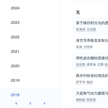
2024
2024
无
2023
2023
基于路径积分法的
朱海涛
王武国
2022
2022
潜空导弹垂直发射
朱珠
卢丙举
2021
2021
弹性波在螺栓搭接
2020
吴冠男
裘群海
王腾
徐
2020
两并列矩形柱绕流的
2019
2019
郑宇华
顾杰
2018
大迎角气动力建模与
2018
饶秋磊
韩意新
6
5
4