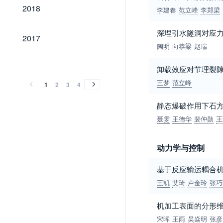
2018
2018
李建春
范立峰
李郑梁
深埋引水隧洞对应
2017
2017
陶明
向恭梁
赵瑞
2016
2015
2014
2013
2012
2011
2010
2009
2008
2007
2006
2005
2004
2003
2002
2001
2000
1999
1998
1997
1996
1995
1994
1993
1992
1991
1990
1989
2016
2015
2014
2013
2012
2011
2010
2009
2008
2007
2006
2005
2004
2003
2002
2001
2000
1999
1998
1997
1996
1995
1994
1993
1992
1991
1990
1989
卸载效应对节理裂
王梦
范立峰
1
2
3
4
静态爆破作用下石方
聂雯
王德华
裴仲勋
王
动力学与控制
基于反应输运耦合
王凯
艾琦
卢金玲
张巧
机加工表面的分形
宋晖
王雨
吴焱明
张彦