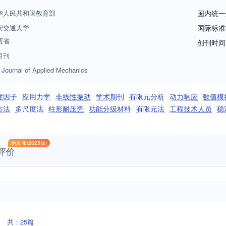
新和广大力学科技工作者，发挥科技期刊在创新驱动发展战略中的重要支
华人民共和国教育部
国内统一
安交通大学
国际标准
西省
创刊时间
月刊
 Journal of Applied Mechanics
度因子
应用力学
非线性振动
学术期刊
有限元分析
动力响应
数值模
方法
多尺度法
柱形耐压壳
功能分级材料
有限元法
工程技术人员
稳
新发布(2025版)
评价
共：25篇