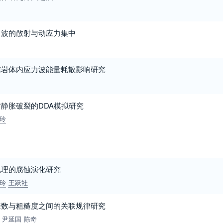
力波的散射与动应力集中
隙岩体内应力波能量耗散影响研究
静胀破裂的DDA模拟研究
玲
机理的腐蚀演化研究
玲
王跃社
维数与粗糙度之间的关联规律研究
尹延国
陈奇