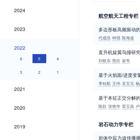
2024
2024
航空航天工程专栏
2023
2023
多边形板高频振动
代成浩
钟强
陈海波
2022
2022
直升机旋翼鸟撞研
6
5
4
刘牧东
熊欣
崔韦
3
2
1
基于火焰面/进度变
李钰航
王祎
吴宝元
杨
2021
2021
基于本征正交分解
2020
陈款
张艳华
雷玉昌
卢
2020
2019
岩石动力学专栏
2019
岩体中应力波传播