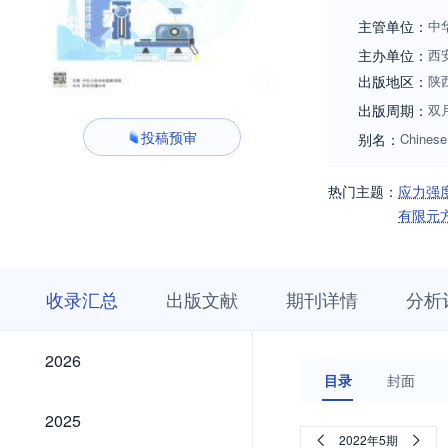
更好的服务科技创
主管单位：
中
主办单位：
西
出版地区：
陕
出版周期：
双
投稿预审
别名：
Chinese
热门主题：
应力强
有限元
收
栏
期
收录汇总
出版文献
期刊详情
分析
录
目
刊
汇
浏
详
总
览
情
2026
2026
目录
封面
2025
2025
2022年5期