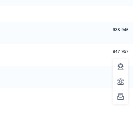
938-946
947-957
958-964
965-973