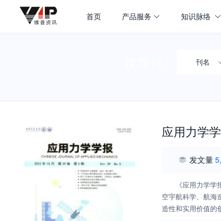
首页
产品服务
知识脉络
搜期刊
刊名
应用力学学
发文量
5
《应用力学学
空宇航科学、航海
造性和实用价值的
文科技期刊为目标