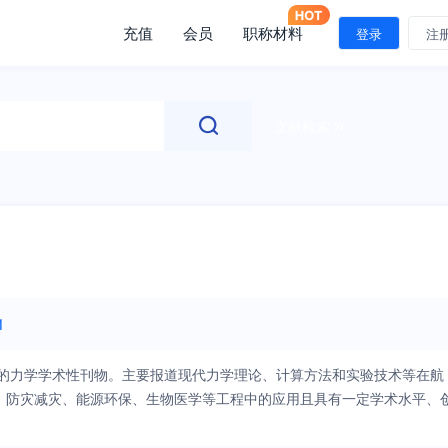
充值
会员
职称材料
登录
注
文献检索
1
办的力学学术性刊物。主要报道现代力学理论、计算方法和实验技术等在航
、防灾减灾、能源环保、生物医学等工程中的应用且具有一定学术水平、
生等。 《应用力学学报》在“十四五”新的发展起点上，以创办世界一流
生命健康”，积极响应“把论文写在祖国大地上”的号召。坚持开门办刊，