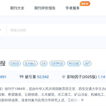
期刊大全
期刊评价报告
学者服务
报
CSCD
北大核心
CA
CSTPCD
RCCSE
JST
,691
被引量
52,542
影响因子
(2025版)
1.14
报》创刊于1984年，是由中华人民共和国教育部主管、西安交通大学主
造船、桥梁隧道、公路铁路、土木建筑、水工港工、矿山冶金、机械化工
创新科研成果。读者对象为应用力学研究人员、工程技术人员、高等院校师
，坚持“面向世界科技前沿、面向经济主战场、面向国家重大需求、面向人民