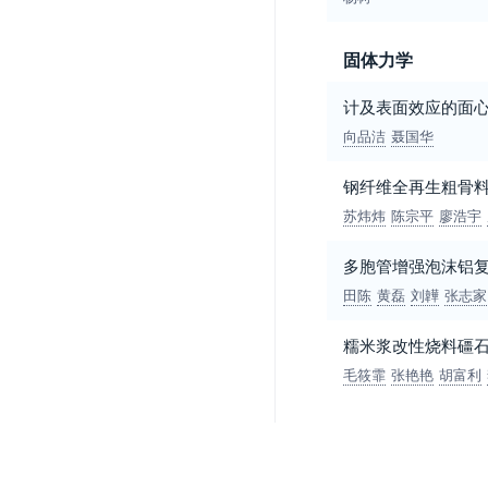
固体力学
计及表面效应的面
向品洁
聂国华
钢纤维全再生粗骨
苏炜炜
陈宗平
廖浩宇
多胞管增强泡沫铝
田陈
黄磊
刘韡
张志家
糯米浆改性烧料礓
毛筱霏
张艳艳
胡富利