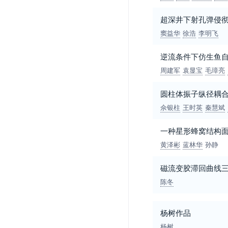
超深井下射孔弹侵彻
窦益华
徐浩
李明飞
逆流条件下仿生鱼
周建军
袁显宝
毛璋亮
圆柱体振子纵径耦
佘银柱
王时英
秦慧斌
一种星形蜂窝结构
黄泽彬
蓝林华
孙静
磁流变胶滞回曲线
陈冬
杨树作品
杨树