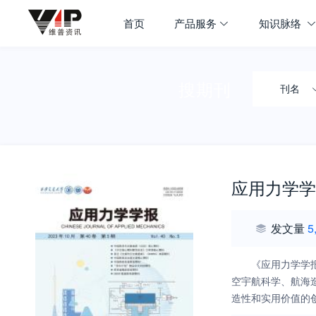
首页
产品服务
知识脉络
搜期刊
刊名
应用力学学
发文量
5
《应用力学学
空宇航科学、航海
造性和实用价值的
文科技期刊为目标