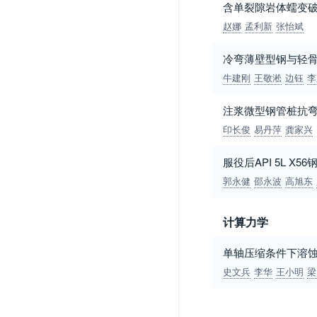
含单裂隙岩体蠕变
赵娜
孟利新
张怡斌
冷弯薄壁型钢与轻
牛建刚
王敬淞
边钰
李
注浆微型钢管桩抗
印长俊
易丹萍
龚家兴
服役后API 5L 
郭永健
邵永波
高旭东
计算力学
单轴压缩条件下溶
史文兵
李华
王小明
梁