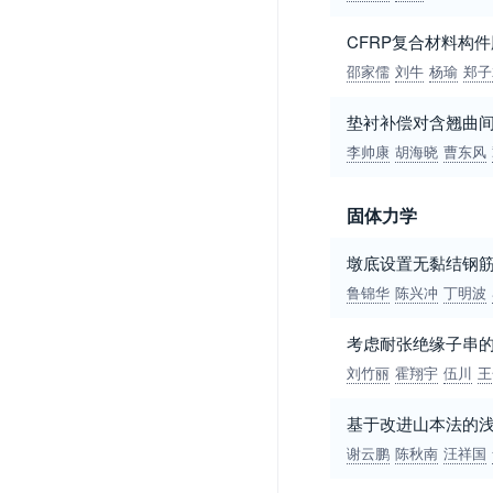
CFRP复合材料构
邵家儒
刘牛
杨瑜
郑子
垫衬补偿对含翘曲间
李帅康
胡海晓
曹东风
固体力学
墩底设置无黏结钢
鲁锦华
陈兴冲
丁明波
考虑耐张绝缘子串
刘竹丽
霍翔宇
伍川
王
基于改进山本法的
谢云鹏
陈秋南
汪祥国