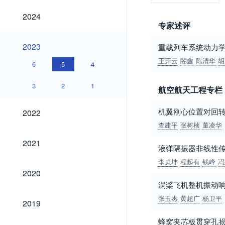
2024
2024
专家述评
2023
2023
重载列车系统动力
王开云
閤鑫
陈清华
胡
6
5
4
3
2
1
航空航天工程专栏
2022
机翼刚心位置对回
2022
查建平
张树桢
董凌华
2021
2021
液弹隔振器非线性
李贞坤
程起有
钱峰
冯
2020
2020
涡桨飞机整机振动
2019
张玉杰
黄超广
杨卫平
2019
蜂窝夹芯板贯穿孔