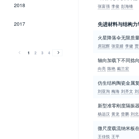
2018
2018
张富强
李俊
彭海锋
2017
2017
先进材料与结构力
2016
2015
2014
2013
2012
2011
2010
2009
2008
2007
2006
2005
2004
2003
2002
2001
2000
1999
1998
1997
1996
1995
1994
1993
1992
1991
1990
1989
火星降落伞无限质
2016
2015
2014
2013
2012
2011
2010
2009
2008
2007
2006
2005
2004
2003
2002
2001
2000
1999
1998
1997
1996
1995
1994
1993
1992
1991
1990
1989
房冠辉
张亚婧
李健
贾
1
2
3
4
轴向加载下不同捻
向亮
陈艳
戴兰宏
仿生结构陶瓷金属
刘亚洵
梅海
刘齐文
刘
新型准零刚度隔振
杨远汉
黄龙
曾鹏
刘北
微尺度载流纳米板
王佳悦
王平