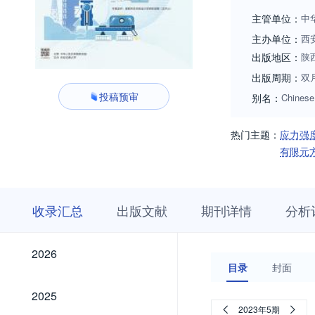
更好的服务科技创
主管单位：
中
主办单位：
西
出版地区：
陕
出版周期：
双
投稿预审
别名：
Chinese
热门主题：
应力强
有限元
收
栏
期
收录汇总
出版文献
期刊详情
分析
录
目
刊
汇
浏
详
总
览
情
2026
2026
目录
封面
2025
2025
2023年5期