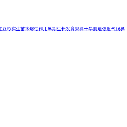
红豆杉
实生苗木
熔蚀作用
早期生长发育规律
干旱胁迫强度
气候异