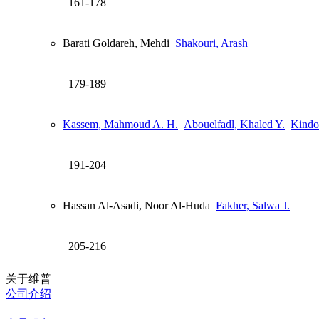
161-178
Barati Goldareh, Mehdi
Shakouri, Arash
179-189
Kassem, Mahmoud A. H.
Abouelfadl, Khaled Y.
Kindo
191-204
Hassan Al-Asadi, Noor Al-Huda
Fakher, Salwa J.
205-216
关于维普
公司介绍