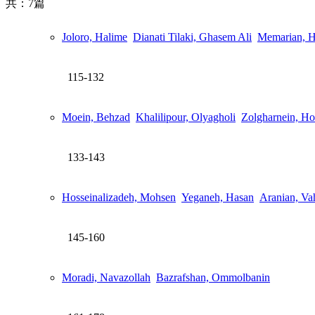
共：7篇
Joloro, Halime
Dianati Tilaki, Ghasem Ali
Memarian, H
115-132
Moein, Behzad
Khalilipour, Olyagholi
Zolgharnein, Ho
133-143
Hosseinalizadeh, Mohsen
Yeganeh, Hasan
Aranian, Va
145-160
Moradi, Navazollah
Bazrafshan, Ommolbanin