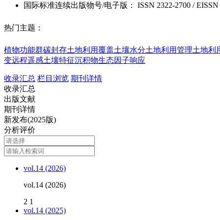
国际标准连续出版物号
/电子版
：
ISSN
2322-2700
/
EISSN
热门主题：
植物功能群
碳封存
土地利用覆盖
土壤水分
土地利用管理
土地利
变
远程遥感
土壤特征
沉积物
生态因子响应
收录汇总
栏目浏览
期刊详情
收录汇总
出版文献
期刊详情
新发布(2025版)
分析评价
vol.14 (2026)
vol.14 (2026)
2
1
vol.14 (2025)