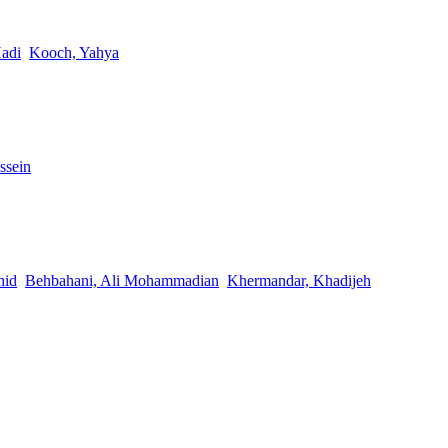
adi
Kooch, Yahya
ssein
hid
Behbahani, Ali Mohammadian
Khermandar, Khadijeh