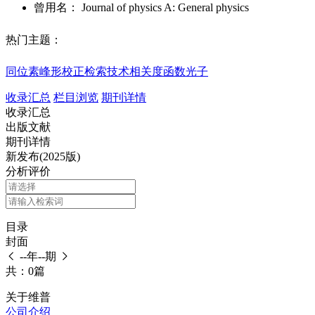
曾用名：
Journal of physics A: General physics
热门主题：
同位素峰形校正检索技术
相关度函数
光子
收录汇总
栏目浏览
期刊详情
收录汇总
出版文献
期刊详情
新发布(2025版)
分析评价
目录
封面
--年--期
共：0篇
关于维普
公司介绍