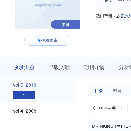
别名：
热门主题：
因素分
美国
投稿预审
收
栏
期
收录汇总
出版文献
期刊详情
分析
录
目
刊
汇
浏
详
总
览
情
vol.6
vol.6 (2010)
(2010)
目录
封面
3
vol.4
2010年3期
vol.4 (2008)
(2008)
DRINKING PATTE