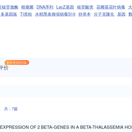
啶核苷激酶
根瘤菌
DNA序列
LacZ基因
核苷酸类
花椰菜花叶病毒
多基因族
TI质粒
水稻黑条矮缩病毒S10
抄录本
分子克隆化
基因
新发布(2025版)
评价
共：7篇
EXPRESSION OF 2 BETA-GENES IN A BETA-THALASSEMIA 