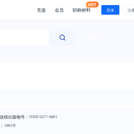
充值
会员
职称材料
登录
注
文献检索
连续出版物号
：
ISSN
0271-6801
：
1981年