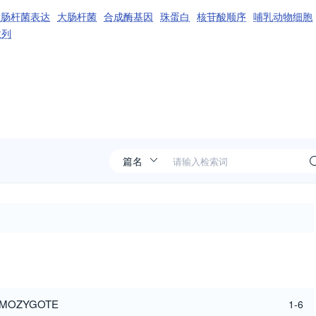
大肠杆菌表达
大肠杆菌
合成酶基因
珠蛋白
核苷酸顺序
哺乳动物细胞
数列
HOMOZYGOTE
1-6