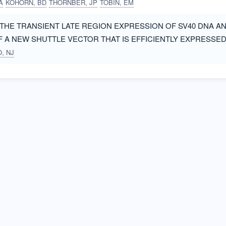
A
KOHORN, BD
THORNBER, JP
TOBIN, EM
THE TRANSIENT LATE REGION EXPRESSION OF SV40 DNA AN
 A NEW SHUTTLE VECTOR THAT IS EFFICIENTLY EXPRESSE
, NJ