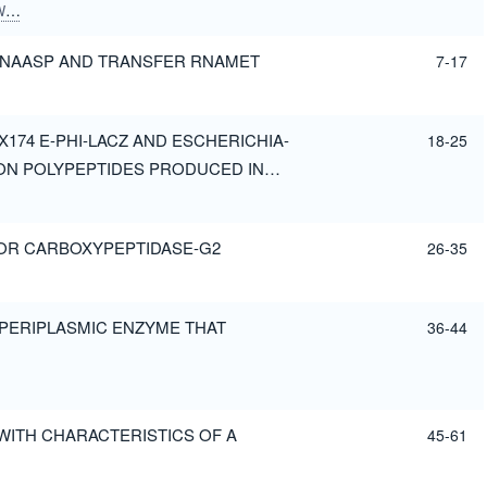
 D
RUSSO, G
SCHILIRO, G
BANK, A
RNAASP AND TRANSFER RNAMET
7-17
174 E-PHI-LACZ AND ESCHERICHIA-
18-25
SION POLYPEPTIDES PRODUCED IN
FOR CARBOXYPEPTIDASE-G2
26-35
 PERIPLASMIC ENZYME THAT
36-44
WITH CHARACTERISTICS OF A
45-61