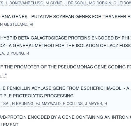
S, L
DONOVANPELUSO, M
CLYNE, J
DRISCOLL, MC
DOBKIN, C
LEIBOWITZ,
-RNA GENES - PUTATIVE SOYBEAN GENES FOR TRANSFER 
 N
GESTELAND, RF
 HYBRID BETA-GALACTOSIDASE PROTEINS ENCODED BY PHI-X
ACZ - A GENERAL-METHOD FOR THE ISOLATION OF LACZ FU
A, D
YOUNG, R
 OF THE PROMOTER OF THE PSEUDOMONAS GENE CODING 
, LE
E PENICILLIN ACYLASE GENE FROM ESCHERICHIA-COLI - A
IPLE PROTEOLYTIC PROCESSING
TSAI, H
BRUNING, HJ
MAYWALD, F
COLLINS, J
MAYER, H
A/B-PROTEIN ENCODED BY A GENE CONTAINING AN INTRON 
ELEMENT