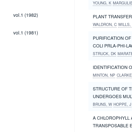
(1983)
YOUNG, K
MARGULIE
vol.1
vol.1 (1982)
PLANT TRANSFER
(1982)
WALDRON, C
WILLS,
vol.1
vol.1 (1981)
(1981)
PURIFICATION OF
COLI PRLA-PHI-L
LOW AMOUNTS
STRUCK, DK
MARATE
IDENTIFICATION
MINTON, NP
CLARKE
STRUCTURE OF TH
UNDERGOES MULT
BRUNS, W
HOPPE, J
A CHLOROPHYLL 
TRANSPOSABLE 