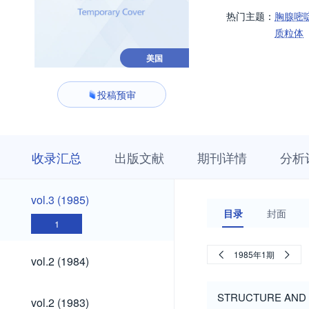
热门主题：
胸腺嘧
质粒体
美国
投稿预审
收
栏
期
收录汇总
出版文献
期刊详情
分析
录
目
刊
汇
浏
详
总
览
情
vol.3
vol.3 (1985)
(1985)
目录
封面
1
vol.2
1985年1期
vol.2 (1984)
(1984)
vol.2
STRUCTURE AND 
vol.2 (1983)