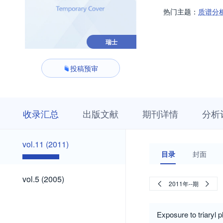
热门主题：
质谱分
瑞士
投稿预审
收
栏
期
收录汇总
出版文献
期刊详情
分析
录
目
刊
汇
浏
详
总
览
情
vol.11
vol.11 (2011)
(2011)
目录
封面
vol.5
vol.5 (2005)
2011年--期
(2005)
Exposure to triaryl