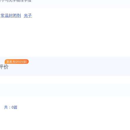
常温封闭剂
光子
新发布(2025版)
评价
共：0篇