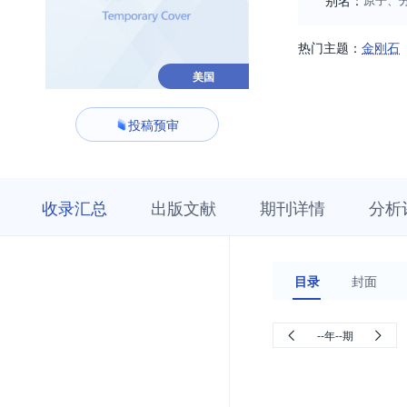
别名：
热门主题：
金刚石
美国
投稿预审
收
栏
期
收录汇总
出版文献
期刊详情
分析
录
目
刊
汇
浏
详
总
览
情
目录
封面
--年--期