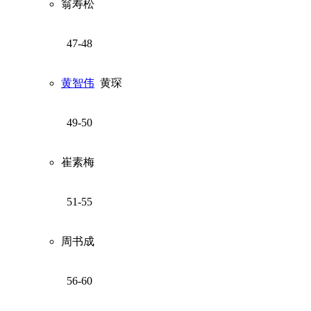
翁寿松
47-48
黄智伟
黄琛
49-50
崔素梅
51-55
周书成
56-60