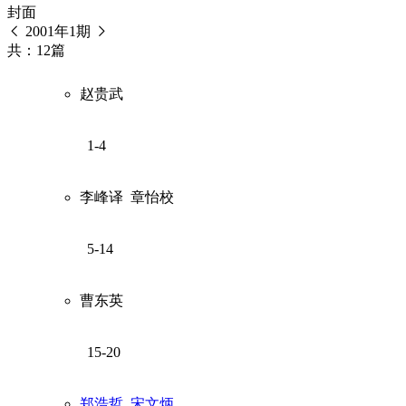
封面
2001年1期
共：12篇
赵贵武
1-4
李峰译
章怡校
5-14
曹东英
15-20
郑浩哲
宋文炳