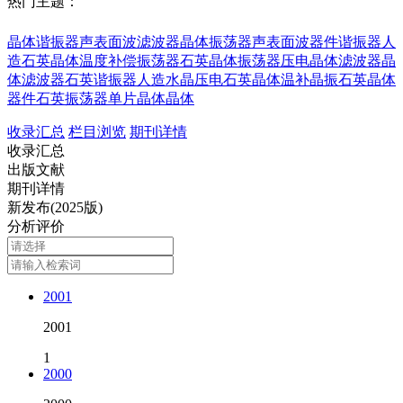
热门主题：
晶体谐振器
声表面波滤波器
晶体振荡器
声表面波器件
谐振器
人
造石英晶体
温度补偿
振荡器
石英晶体振荡器
压电晶体
滤波器
晶
体滤波器
石英谐振器
人造水晶
压电石英晶体
温补晶振
石英晶体
器件
石英振荡器
单片晶体
晶体
收录汇总
栏目浏览
期刊详情
收录汇总
出版文献
期刊详情
新发布(2025版)
分析评价
2001
2001
1
2000