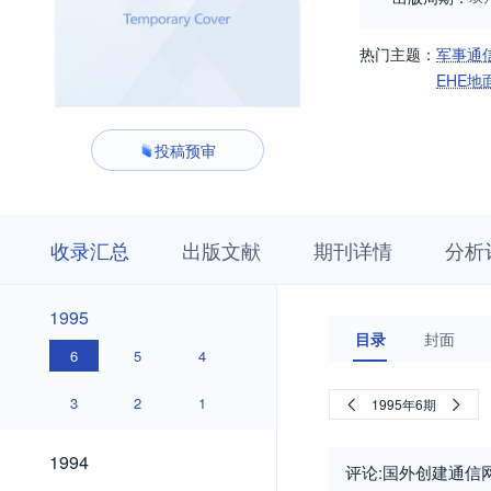
热门主题：
军事通
EHE地
投稿预审
收
栏
期
收录汇总
出版文献
期刊详情
分析
录
目
刊
汇
浏
详
总
览
情
1995
1995
目录
封面
6
5
4
3
2
1
1995年6期
1994
1994
评论:国外创建通信