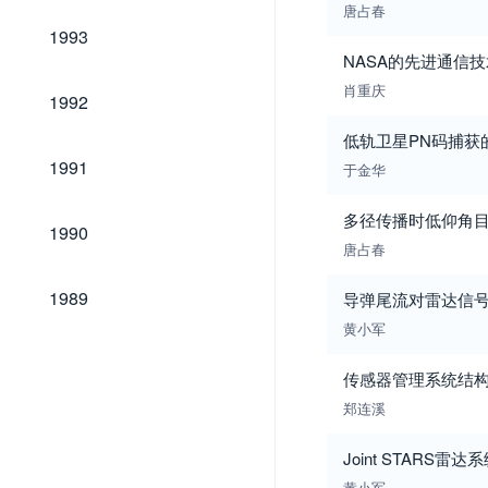
唐占春
1993
1993
NASA的先进通信技
肖重庆
1992
1992
低轨卫星PN码捕获
1991
1991
于金华
多径传播时低仰角
1990
1990
唐占春
1989
1989
导弹尾流对雷达信
黄小军
传感器管理系统结
郑连溪
Joint STARS
黄小军