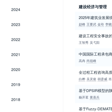
建设经济与管理
2024
2024
2025年建筑业发展
2023
2023
赵峰
王要武
金玲
李晓
建设工程安全事故的
2022
2022
王智秀
吴弋阳
2021
中国国际工程承包
2021
高冉
尚祖峰
2020
2020
全过程工程咨询高
白桦
吴灵俊
胡彦威
肖
2019
2019
基于DPSIR模型
2018
杨开茗
黄喜兵
2018
基于Fuzzy-DE