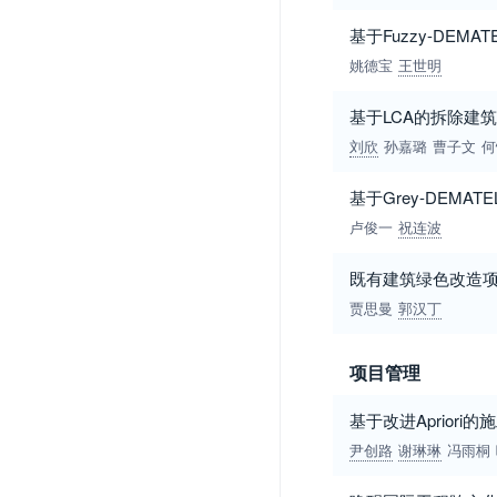
基于Fuzzy-DEM
姚德宝
王世明
基于LCA的拆除建
刘欣
孙嘉璐
曹子文
何
基于Grey-DEM
卢俊一
祝连波
既有建筑绿色改造
贾思曼
郭汉丁
项目管理
基于改进Aprior
尹创路
谢琳琳
冯雨桐