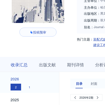
主管单位：
中
主办单位：
哈
出版地区：
黑
出版周期：
双
别名：
Journal
投稿预审
热门主题：
装配式
建设工
收
栏
期
收录汇总
出版文献
期刊详情
分析
录
目
刊
汇
浏
详
总
览
情
2026
2026
目录
封面
2
1
2025
2026年2期
2025