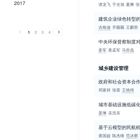
2017
2017
谭龙飞
于光旭
夏爽
张
2016
2015
2014
2013
2012
2011
2010
2009
2008
2007
2006
2005
2004
2003
2002
2001
2000
1999
1998
1997
1996
1995
1994
1993
1992
1991
1990
1989
2016
2015
2014
2013
2012
2011
2010
2009
2008
2007
2006
2005
2004
2003
2002
2001
2000
1999
1998
1997
1996
1995
1994
1993
1992
1991
1990
1989
建筑企业绿色转型的
吉格迪
齐颖颖
王麒胜
1
2
3
4
中央环保督察制度对
姜军
黄孟军
马世昌
城乡建设管理
政府和社会资本合
邓家祥
张蓉
王艳伟
城市基础设施低碳
姜琳
吴浩东
基于云模型的民航
黄国超
陈杰锋
范冰辉