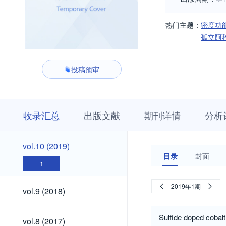
热门主题：
密度功
孤立阿
投稿预审
收
栏
期
收录汇总
出版文献
期刊详情
分析
录
目
刊
汇
浏
详
总
览
情
vol.10
vol.10 (2019)
(2019)
目录
封面
1
vol.9
2019年1期
vol.9 (2018)
(2018)
vol.8
Sulfide doped cobalt
vol.8 (2017)