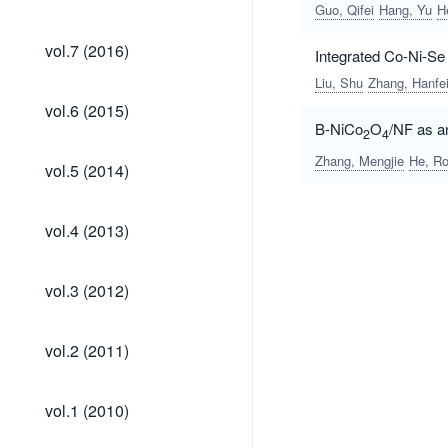
(2017)
Guo, Qifei
Hang, Yu
H
vol.7
vol.7 (2016)
Integrated Co-Ni-Se 
(2016)
Liu, Shu
Zhang, Hanfe
vol.6
vol.6 (2015)
(2015)
B-NiCo
O
/NF as an
2
4
vol.5
Zhang, Mengjie
He, Ro
vol.5 (2014)
(2014)
vol.4
vol.4 (2013)
(2013)
vol.3
vol.3 (2012)
(2012)
vol.2
vol.2 (2011)
(2011)
vol.1
vol.1 (2010)
(2010)