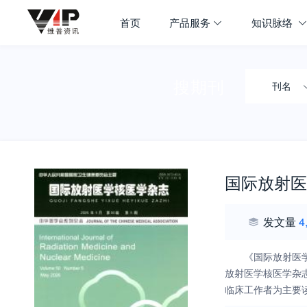
首页
产品服务
知识脉络
搜期刊
刊名
国际放射医
发文量
4
《国际放射医
放射医学核医学杂
临床工作者为主要
和新经验，强调文