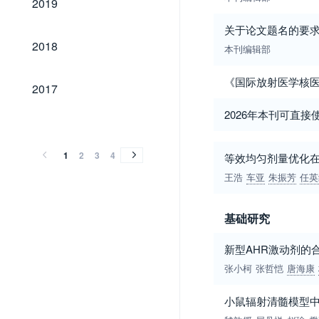
2019
关于论文题名的要
2018
2018
本刊编辑部
《国际放射医学核
2017
2017
2026年本刊可直
2016
2015
2014
2013
2012
2011
2010
2009
2008
2007
2006
2005
2004
2003
2002
2001
2000
1999
1998
1997
1996
1995
1994
1993
1992
1991
1990
1989
1984
1977
2016
2015
2014
2013
2012
2011
2010
2009
2008
2007
2006
2005
2004
2003
2002
2001
2000
1999
1998
1997
1996
1995
1994
1993
1992
1991
1990
1989
1984
1977
1
2
3
4
等效均匀剂量优化
王浩
车亚
朱振芳
任英
基础研究
新型AHR激动剂的
张小柯
张哲恺
唐海康
小鼠辐射清髓模型