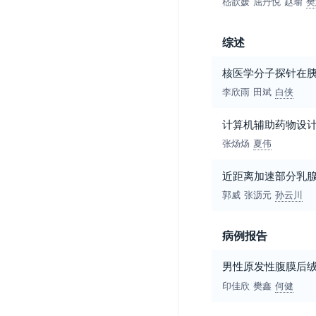
嵇歆媛
屈丹悦
赵瑜
樊
综述
核医学分子探针在
李欣雨
田斌
白侠
计算机辅助药物设
张炀炀
夏伟
近距离加速部分乳
郭威
张沥元
孙云川
病例报告
男性原发性腹膜后
印佳欣
樊鑫
何健