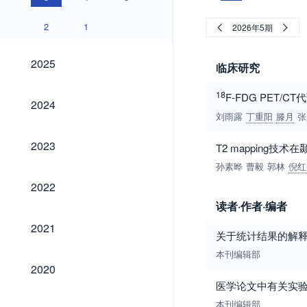
2
1
2026年5期
2025
2025
临床研究
18
F-FDG PE
2024
2024
刘雨露
丁重阳
滕月
张
2023
2023
T2 mapping
孙素晔
曹毅
郭林
倪红
2022
2022
读者·作者·编者
2021
2021
关于统计结果的解
本刊编辑部
2020
2020
医学论文中有关实
2019
本刊编辑部