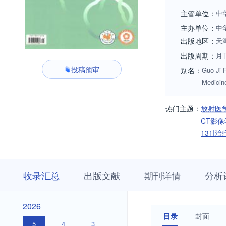
子生物学技术、辐
主管单位：
中
日本的多位国外专
主办单位：
中
和研究动向，对我
出版地区：
天
出版周期：
月
投稿预审
别名：
Guo Ji F
Medicin
热门主题：
放射医
CT影像
131I治
收
栏
期
收录汇总
出版文献
期刊详情
分析
录
目
刊
汇
浏
详
总
览
情
2026
2026
目录
封面
5
4
3