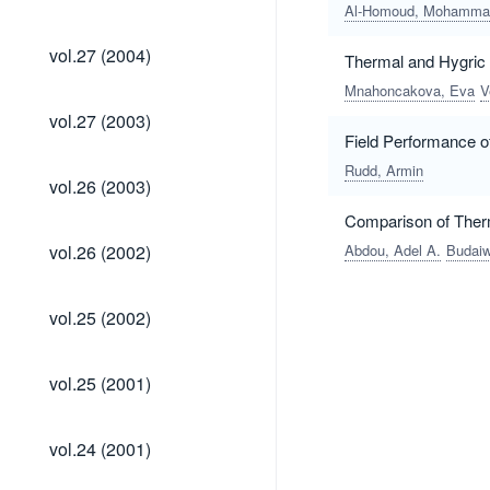
(2004)
Al-Homoud, Mohamma
vol.27
vol.27 (2004)
Thermal and Hygric 
(2004)
Mnahoncakova, Eva
V
vol.27
vol.27 (2003)
(2003)
Field Performance o
Rudd, Armin
vol.26
vol.26 (2003)
(2003)
Comparison of Therm
vol.26
vol.26 (2002)
Abdou, Adel A.
Budaiw
(2002)
vol.25
vol.25 (2002)
(2002)
vol.25
vol.25 (2001)
(2001)
vol.24
vol.24 (2001)
(2001)