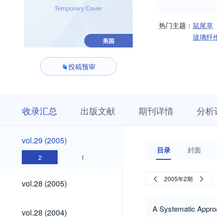
热门主题：
鼠尾草
玻璃纤
美国
投稿预审
收
栏
期
收录汇总
出版文献
期刊详情
分析
录
目
刊
汇
浏
详
总
览
情
vol.29
vol.29 (2005)
(2005)
目录
封面
2
1
vol.28
2005年2期
vol.28 (2005)
(2005)
vol.28
A Systematic Approa
vol.28 (2004)