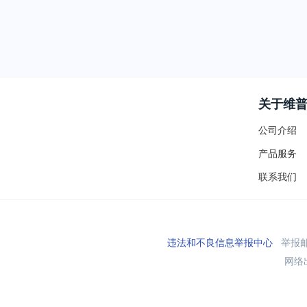
关于维
公司介绍
产品服务
联系我们
违法和不良信息举报中心
举报邮箱
网络