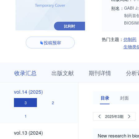
别名：
GABI J;
制药首创期
BIOSIM
比利时
热门主题：
仿制药
投稿预审
生物类
收
栏
期
收录汇总
出版文献
期刊详情
分析
录
目
刊
汇
浏
详
总
览
情
vol.14
vol.14 (2025)
(2025)
目录
封面
3
2
1
2025年3期
vol.13
vol.13 (2024)
New research in bios
(2024)