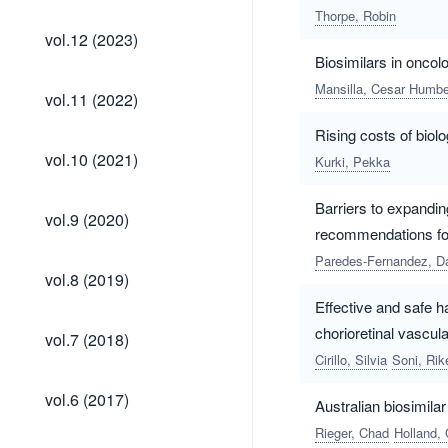
Thorpe, Robin
vol.12
vol.12 (2023)
(2023)
Biosimilars in oncol
Mansilla, Cesar Humbe
vol.11
vol.11 (2022)
(2022)
Rising costs of biol
vol.10
vol.10 (2021)
Kurki, Pekka
(2021)
Barriers to expandin
vol.9
vol.9 (2020)
(2020)
recommendations for
Paredes-Fernandez, Da
vol.8
vol.8 (2019)
(2019)
Effective and safe ha
vol.7
chorioretinal vascul
vol.7 (2018)
(2018)
Cirillo, Silvia
Soni, Rik
vol.6
vol.6 (2017)
Australian biosimila
(2017)
Rieger, Chad
Holland, 