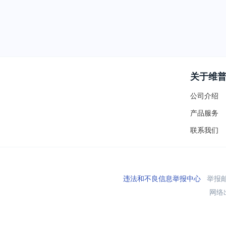
关于维
公司介绍
产品服务
联系我们
违法和不良信息举报中心
举报邮箱
网络