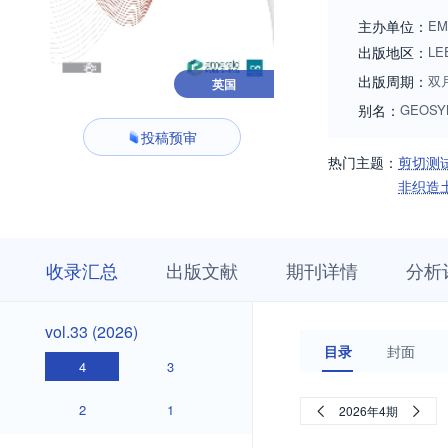
construction metho
主办单位：
EM
from the journal's 
出版地区：
LE
your paper.
出版周期：
双
英国
别名：
GEOSYN
投稿预审
热门主题：
剪切测
非织造
收
栏
期
收录汇总
出版文献
期刊详情
分析
录
目
刊
汇
浏
详
总
览
情
vol.33
vol.33 (2026)
(2026)
目录
封面
4
3
2
1
2026年4期