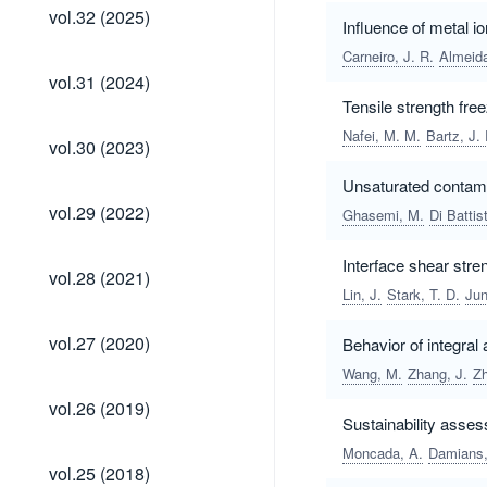
vol.32
vol.32 (2025)
Influence of metal i
(2025)
Carneiro, J. R.
Almeida
vol.31
vol.31 (2024)
(2024)
Tensile strength fre
Nafei, M. M.
Bartz, J. 
vol.30
vol.30 (2023)
(2023)
Unsaturated contamin
vol.29
vol.29 (2022)
Ghasemi, M.
Di Battis
(2022)
Interface shear stre
vol.28
vol.28 (2021)
(2021)
Lin, J.
Stark, T. D.
Jun
vol.27
vol.27 (2020)
Behavior of integral
(2020)
Wang, M.
Zhang, J.
Zh
vol.26
vol.26 (2019)
(2019)
Sustainability asses
Moncada, A.
Damians, 
vol.25
vol.25 (2018)
(2018)