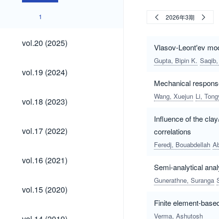
1
2026年3期
vol.20
vol.20 (2025)
Vlasov-Leont′ev mod
(2025)
Gupta, Bipin K.
Saqib,
vol.19
vol.19 (2024)
(2024)
Mechanical response
Wang, Xuejun
Li, Tong
vol.18
vol.18 (2023)
(2023)
Influence of the cla
vol.17
vol.17 (2022)
correlations
(2022)
Feredj, Bouabdellah
Ab
vol.16
vol.16 (2021)
(2021)
Semi-analytical analy
Gunerathne, Suranga
vol.15
vol.15 (2020)
(2020)
Finite element-based
vol.14
Verma, Ashutosh
vol.14 (2019)