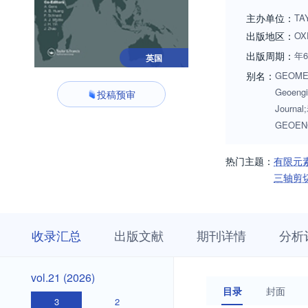
provides an interna
主办单位：
TA
出版地区：
OX
出版周期：
年
英国
别名：
GEOMEC
Geoengi
投稿预审
Journ
GEOEN
热门主题：
有限元
三轴剪
收
栏
期
收录汇总
出版文献
期刊详情
分析
录
目
刊
汇
浏
详
总
览
情
vol.21
vol.21 (2026)
(2026)
目录
封面
3
2