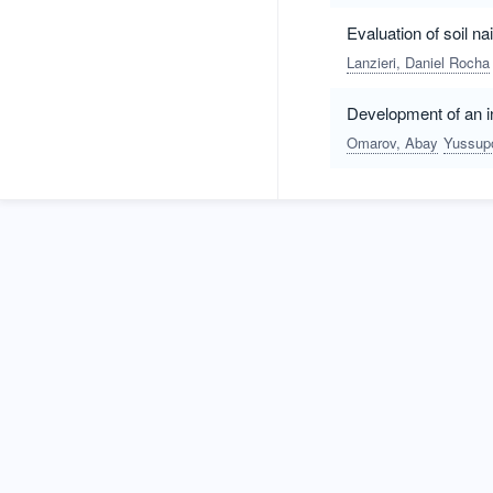
Evaluation of soil n
Lanzieri, Daniel Rocha
Development of an i
Omarov, Abay
Yussupo