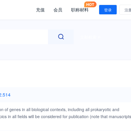
充值
会员
职称材料
登录
注
文献检索
2.514
 of genes in all biological contexts, including all prokaryotic and
cs in all fields will be considered for publication (note that manuscript
s include, but are not limited to, the following: DNA organization,
ve genomics, DNA replication, DNA repair, mobile DNA, mitochondrial