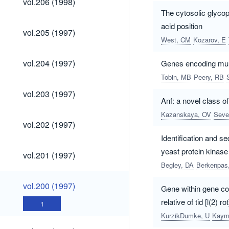
vol.206 (1998)
(1998)
The cytosolic glyco
acid position
vol.205
vol.205 (1997)
(1997)
West, CM
Kozarov, E
vol.204
vol.204 (1997)
Genes encoding multi
(1997)
Tobin, MB
Peery, RB
vol.203
vol.203 (1997)
(1997)
Anf: a novel class 
Kazanskaya, OV
Seve
vol.202
vol.202 (1997)
(1997)
Identification and s
vol.201
yeast protein kinas
vol.201 (1997)
(1997)
Begley, DA
Berkenpas
vol.200
vol.200 (1997)
Gene within gene con
(1997)
relative of tid [l(2) rot
1
KurzikDumke, U
Kaym
vol.199