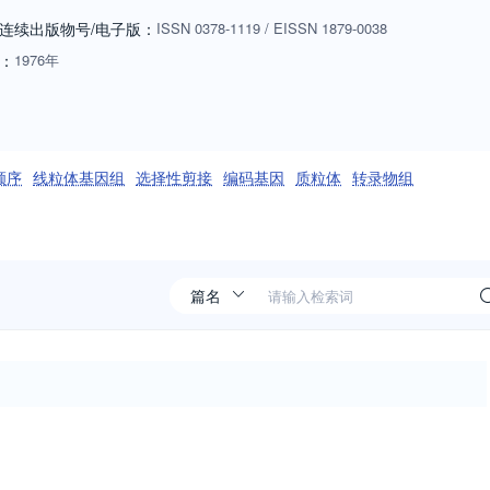
tRNAs, rRNAs, mRNA splicing, alternative polyadenylation) Regulation 
连续出版物号
/电子版
：
ISSN
0378-1119
/
EISSN
1879-0038
nscription, translation, protein degradation). Gene has launched a
：
1976年
bmit to: Gene Reports Meta Gene Plant Gene Animal Gene
顺序
线粒体基因组
选择性剪接
编码基因
质粒体
转录物组