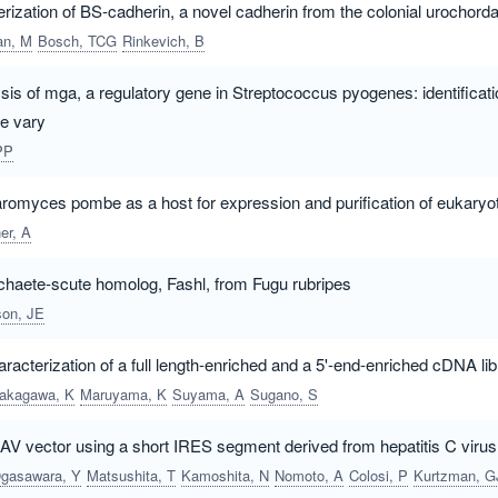
rization of BS-cadherin, a novel cadherin from the colonial urochorda
n, M
Bosch, TCG
Rinkevich, B
ysis of mga, a regulatory gene in Streptococcus pyogenes: identificati
se vary
PP
omyces pombe as a host for expression and purification of eukaryot
er, A
 achaete-scute homolog, Fashl, from Fugu rubripes
son, JE
racterization of a full length-enriched and a 5'-end-enriched cDNA lib
akagawa, K
Maruyama, K
Suyama, A
Sugano, S
 AAV vector using a short IRES segment derived from hepatitis C vir
gasawara, Y
Matsushita, T
Kamoshita, N
Nomoto, A
Colosi, P
Kurtzman, G