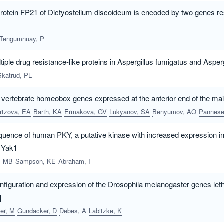
protein FP21 of Dictyostelium discoideum is encoded by two genes res
Tengumnuay, P
ple drug resistance-like proteins in Aspergillus fumigatus and Asperg
Skatrud, PL
of vertebrate homeobox genes expressed at the anterior end of the ma
rtzova, EA
Barth, KA
Ermakova, GV
Lukyanov, SA
Benyumov, AO
Pannese, 
equence of human PKY, a putative kinase with increased expression in 
e Yak1
, MB
Sampson, KE
Abraham, I
figuration and expression of the Drosophila melanogaster genes lethal(
]
er, M
Gundacker, D
Debes, A
Labitzke, K