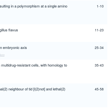
ulting in a polymorphism at a single amino
1-10
illus flavus
11-23
in embryonic axis
25-34
M
Boncinelli, E
Wilson, SW
Zaraisky, AG
multidrug-resistant cells, with homology to
35-43
2) neighbour of tid [l(2)not] and lethal(2)
45-58