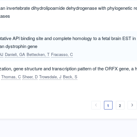
 an invertebrate dihydrolipoamide dehydrogenase with phylogenetic rel
tases
tative APl binding site and complete homology to a fetal brain EST i
an dystrophin gene
HJ
Danieli, GA
Bettecken, T
Fracasso, C
ation, gene structure and transcription pattern of the ORFX gene, 
Thomas, C
Sheer, D
Trowsdale, J
Beck, S
1
2