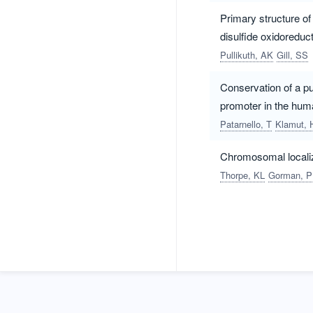
Primary structure of
disulfide oxidoreduc
Pullikuth, AK
Gill, SS
Conservation of a pu
promoter in the hum
Patarnello, T
Klamut, 
Chromosomal localiz
Thorpe, KL
Gorman, P