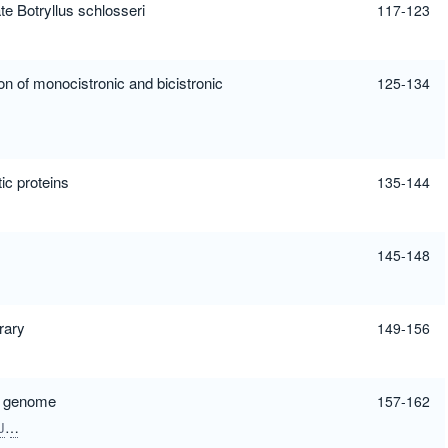
te Botryllus schlosseri
117-123
on of monocistronic and bicistronic
125-134
ic proteins
135-144
145-148
rary
149-156
us genome
157-162
J
Tobita, K
Ozawa, K