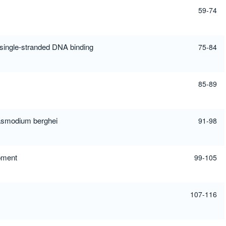
59-74
single-stranded DNA binding
75-84
85-89
lasmodium berghei
91-98
opment
99-105
107-116