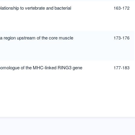
ationship to vertebrate and bacterial
163-172
n a region upstream of the core muscle
173-176
a homologue of the MHC-linked RING3 gene
177-183