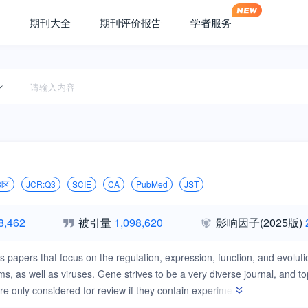
期刊大全
期刊评价报告
学者服务
3区
JCR:Q3
SCIE
CA
PubMed
JST
8,462
被引量
1,098,620
影响因子
(2025版)
 papers that focus on the regulation, expression, function, and evolution
s, as well as viruses. Gene strives to be a very diverse journal, and topi
re only considered for review if they contain experiments). General topic
volution - Focus on genomic DNA (chromosomal organization, comparati