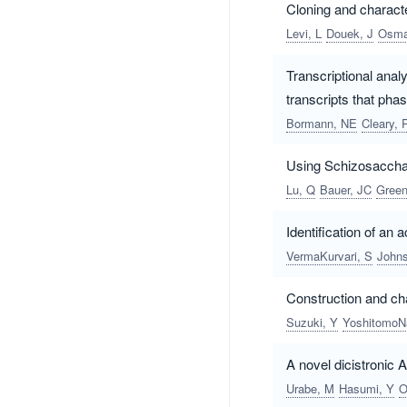
Cloning and characte
Levi, L
Douek, J
Osma
Transcriptional anal
transcripts that pha
Bormann, NE
Cleary, 
Using Schizosacchar
Lu, Q
Bauer, JC
Green
Identification of an
VermaKurvari, S
John
Construction and cha
Suzuki, Y
YoshitomoN
A novel dicistronic
Urabe, M
Hasumi, Y
O