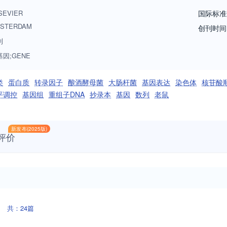
NA). Expression and function - Focus on functional RNAs (microRNAs, 
SEVIER
国际标准
 that mediate gene read-out (epigenetics, chromatin, histone code, tra
STERDAM
创刊时间
on journals that make up the Gene Family that you are welcome to su
刊
基因;GENE
类
蛋白质
转录因子
酿酒酵母菌
大肠杆菌
基因表达
染色体
核苷酸
平调控
基因组
重组子DNA
抄录本
基因
数列
老鼠
新发布(2025版)
评价
共：24篇