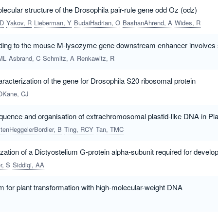
ecular structure of the Drosophila pair-rule gene odd Oz (odz)
 D
Yakov, R
Lieberman, Y
BudaiHadrian, O
BashanAhrend, A
Wides, R
nding to the mouse M-lysozyme gene downstream enhancer involves 
 ML
Asbrand, C
Schmitz, A
Renkawitz, R
haracterization of the gene for Drosophila S20 ribosomal protein
OKane, CJ
sequence and organisation of extrachromosomal plastid-like DNA in P
tenHeggelerBordier, B
Ting, RCY
Tan, TMC
zation of a Dictyostelium G-protein alpha-subunit required for devel
r, S
Siddiqi, AA
 for plant transformation with high-molecular-weight DNA